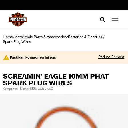
web accessibility
Home
Motorcycle Parts & Accessories
Batteries & Electrical
/
/
/
Spark Plug Wires
Periksa Fitment
Pastikan komponen ini pas
SCREAMIN' EAGLE 10MM PHAT
SPARK PLUG WIRES
Komponen | Nomor SKU: 32360-00C