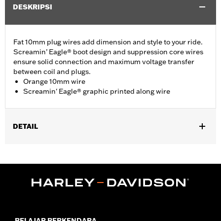
DESKRIPSI
Fat 10mm plug wires add dimension and style to your ride.
Screamin’ Eagle® boot design and suppression core wires
ensure solid connection and maximum voltage transfer
between coil and plugs.
Orange 10mm wire
Screamin' Eagle® graphic printed along wire
DETAIL
Fits ’00-'17 Softail® models (except FXCW, FXCWC, FXS and
’13-’16 FXSB models).
Sold In Units:
Pair
In the Box:
2 spark plug cables
WARRANTY:
1 year limited warranty – Go to
www.h-
d.com/warranty
for full details
BELAJAR BERKENDARA