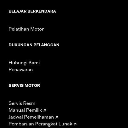
WARRANTY:
1 year limited warranty – Go to
www.h-
BELAJAR BERKENDARA
d.com/warranty
for full details
Pelatihan Motor
DUKUNGAN PELANGGAN
Hubungi Kami
Penawaran
SERVIS MOTOR
Servis Resmi
Manual Pemilik
Jadwal Pemeliharaan
Pembaruan Perangkat Lunak