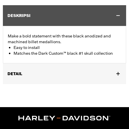
DESKRIPSI
Make a bold statement with these black anodized and
machined billet medallions.
Easy to install
Matches the Dark Custom™ black #1 skull collection
DETAIL
Fits '15-later XG models.
Installation Instructions
Collection:
Dark Custom
Side of Bike:
Right
Sold In Units:
Each
Material:
Billet Aluminum
In the Box:
Medallion, bracket and mounting hardware