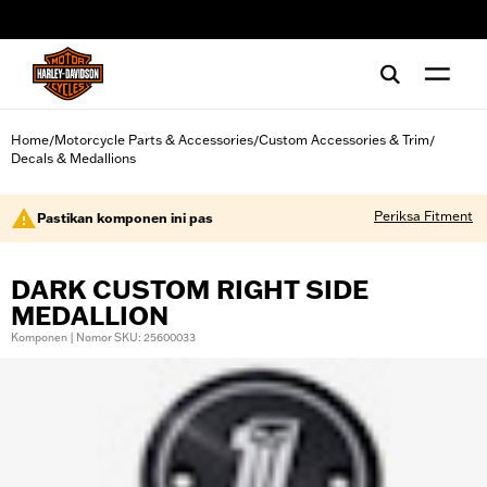
web accessibility
Home
Motorcycle Parts & Accessories
Custom Accessories & Trim
/
/
/
Decals & Medallions
Periksa Fitment
Pastikan komponen ini pas
DARK CUSTOM RIGHT SIDE
MEDALLION
Komponen | Nomor SKU: 25600033