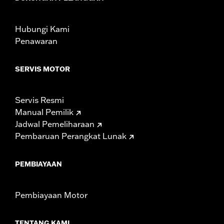
Using non-approved tires or mixing approved tires
from different manufacturers on the same
motorcycle, can adversely affect stability, which
Hubungi Kami
could result in death or serious injury.
Penawaran
SERVIS MOTOR
Servis Resmi
Manual Pemilik
Jadwal Pemeliharaan
Pembaruan Perangkat Lunak
PEMBIAYAAN
Pembiayaan Motor
TENTANG KAMI