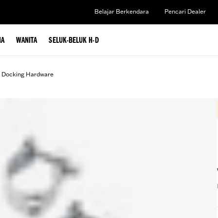
Belajar Berkendara
Pencari Dealer
IA
WANITA
SELUK-BELUK H-D
d Docking Hardware