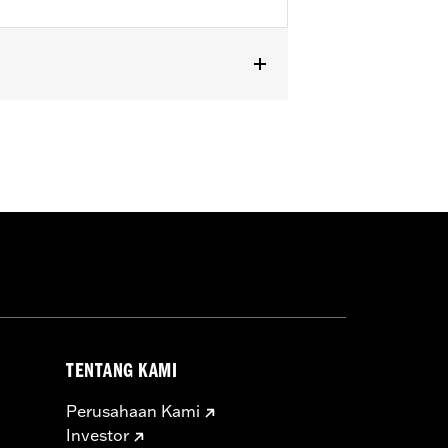
L1200X, XL1200XS, XR1200, XR1200X,
with front turn signals originally
P/N 72389-96.
TENTANG KAMI
Perusahaan Kami
Investor