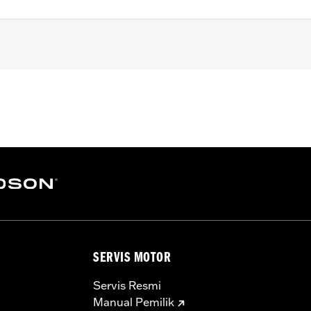
tachables™ windshields on '88-'22 XL (except XL1200CX, X
yna® (except FXDWG and FXDXT) models. XL and Dyna® models 
 require the additional purchase of Turn Signal Wiring Kit 
required mounting hardware
– Go to
www.h-d.com/warranty
for full details
SERVIS MOTOR
Servis Resmi
Manual Pemilik