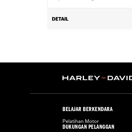
DETAIL
Required for installation of H-D® De
and '11-later XL1200C) and '91-'05 D
located on the upper triple clamp may
Installation Instructions
Sold In Units:
Each
In the Box:
Polished clamps and all 
WARRANTY:
1 year limited warranty 
BELAJAR BERKENDARA
Pelatihan Motor
DUKUNGAN PELANGGAN