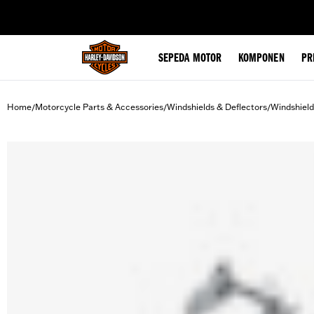
web accessibility
SEPEDA MOTOR
KOMPONEN
PR
Home
Motorcycle Parts & Accessories
Windshields & Deflectors
Windshiel
/
/
/