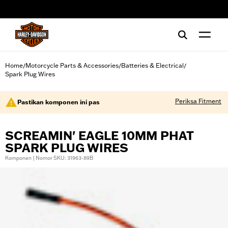
web accessibility
Home
Motorcycle Parts & Accessories
Batteries & Electrical
/
/
/
Spark Plug Wires
Periksa Fitment
Pastikan komponen ini pas
SCREAMIN' EAGLE 10MM PHAT
SPARK PLUG WIRES
Komponen | Nomor SKU: 31963-89B