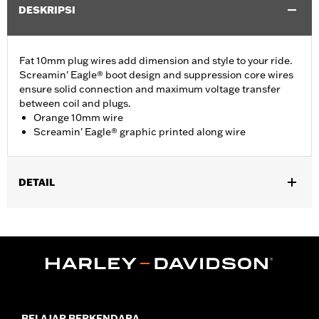
DESKRIPSI
Fat 10mm plug wires add dimension and style to your ride.
Screamin' Eagle® boot design and suppression core wires
ensure solid connection and maximum voltage transfer
between coil and plugs.
Orange 10mm wire
Screamin' Eagle® graphic printed along wire
DETAIL
Fits ’86-’03 XL models (except XL1200S).
Sold In Units:
Pair
In the Box:
2 spark plug cables
WARRANTY:
1 year limited warranty – Go to
www.h-
d.com/warranty
for full details
BELAJAR BERKENDARA