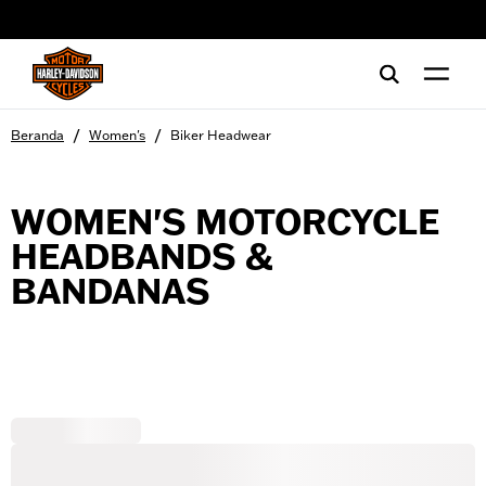
web accessibility
/
/
Beranda
Women's
Biker Headwear
WOMEN'S MOTORCYCLE
HEADBANDS &
BANDANAS