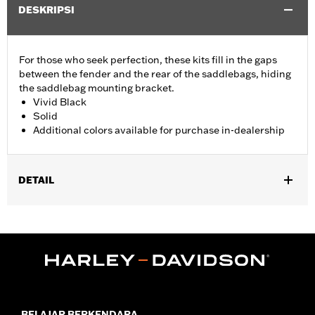
DESKRIPSI
For those who seek perfection, these kits fill in the gaps
between the fender and the rear of the saddlebags, hiding
the saddlebag mounting bracket.
Vivid Black
Solid
Additional colors available for purchase in-dealership
DETAIL
Fits '14-'24 Touring (except FLHRXS, FLHX, FLHXS, '23-later
FLHXSE, FLTRX, FLTRXS and FLTRXSE) models with hard
saddlebags. Does not fit with accessory Saddlebag Guard Rails.
Installation Instructions
Sold In Units:
Pair
In the Box:
Left and Right Saddlebag Strips and neccessary
mounting hardware
BELAJAR BERKENDARA