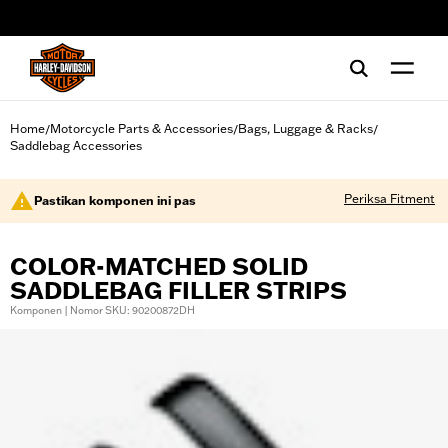
web accessibility
Home
Motorcycle Parts & Accessories
Bags, Luggage & Racks
/
/
/
Saddlebag Accessories
Periksa Fitment
Pastikan komponen ini pas
COLOR-MATCHED SOLID
SADDLEBAG FILLER STRIPS
Komponen | Nomor SKU: 90200872DH