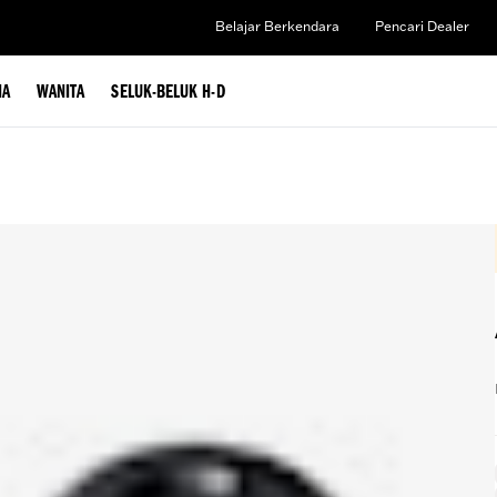
Belajar Berkendara
Pencari Dealer
IA
WANITA
SELUK-BELUK H-D