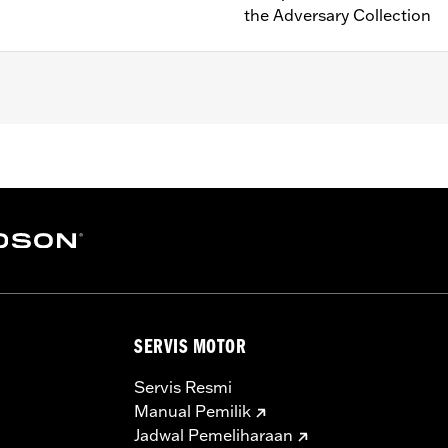
the Adversary Collection
(except RA1250 and RA1250S).
instructions
– Go to
www.h-d.com/warranty
for full details
SERVIS MOTOR
Servis Resmi
Manual Pemilik
Jadwal Pemeliharaan