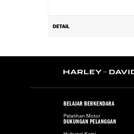
DETAIL
Fits '21-later Revolution Max models 
Installation Instructions
Collection:
Adversary
Sold In Units:
Pair
In the Box:
End caps and installation 
WARRANTY:
1 year limited warranty 
BELAJAR BERKENDARA
Pelatihan Motor
DUKUNGAN PELANGGAN
Hubungi Kami