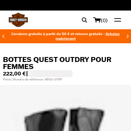
web accessibility
(0)
Livraison gratuite à partir de 50 € et retours gratuits -
Achetez
maintenant
BOTTES QUEST OUTDRY POUR
FEMMES
222,00 €
|
Pièce | Numéro de référence : 98152-21VW