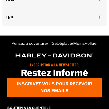
,
Caractéristiques fonctionnelles:
Imperméable à l’eau
Respirable
Q/R
GARANTIE:
Garantie du fabricant REV'IT - Rendez-vous sur
www.h-d.com/warranty
pour plus de détails
Origine:
Importé
Pensez à covoiturer #SeDéplacerMoinsPolluer
INSCRIPTION À LA NEWSLETTER
Restez informé
INSCRIVEZ-VOUS POUR RECEVOIR
NOS EMAILS
SOUTIEN À LA CLIENTÈLE