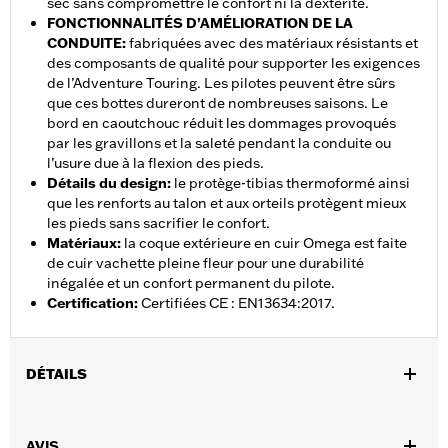
sec sans compromettre le confort ni la dextérité.
FONCTIONNALITÉS D’AMÉLIORATION DE LA
CONDUITE
:
fabriquées avec des matériaux résistants et
des composants de qualité pour supporter les exigences
de l’Adventure Touring. Les pilotes peuvent être sûrs
que ces bottes dureront de nombreuses saisons. Le
bord en caoutchouc réduit les dommages provoqués
par les gravillons et la saleté pendant la conduite ou
l’usure due à la flexion des pieds.
Détails du design
:
le protège-tibias thermoformé ainsi
que les renforts au talon et aux orteils protègent mieux
les pieds sans sacrifier le confort.
Matériaux
:
la coque extérieure en cuir Omega est faite
de cuir vachette pleine fleur pour une durabilité
inégalée et un confort permanent du pilote.
Certification
:
Certifiées CE : EN13634:2017.
DÉTAILS
Sexe:
Femmes
AVIS
Collection:
Genuine MotorClothes