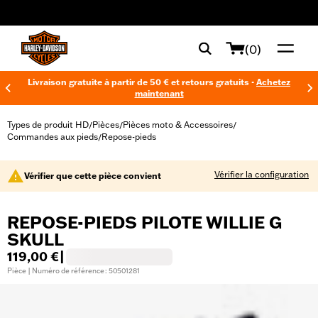
web accessibility
(0)
Livraison gratuite à partir de 50 € et retours gratuits -
Achetez
maintenant
Types de produit HD
Pièces
Pièces moto & Accessoires
/
/
/
Commandes aux pieds
Repose-pieds
/
Vérifier la configuration
Vérifier que cette pièce convient
REPOSE-PIEDS PILOTE WILLIE G
SKULL
119,00 €
|
Pièce | Numéro de référence : 50501281