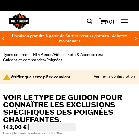
web accessibility
(0)
Livraison gratuite à partir de 50 € et retours gratuits -
Achetez
maintenant
Types de produit HD
Pièces
Pièces moto & Accessoires
/
/
/
Guidons et commandes
Poignées
/
Vérifier la configuration
Vérifier que cette pièce convient
VOIR LE TYPE DE GUIDON POUR
CONNAÎTRE LES EXCLUSIONS
SPÉCIFIQUES DES POIGNÉES
CHAUFFANTES.
142,00 €
|
Pièce | Numéro de référence : 56100364