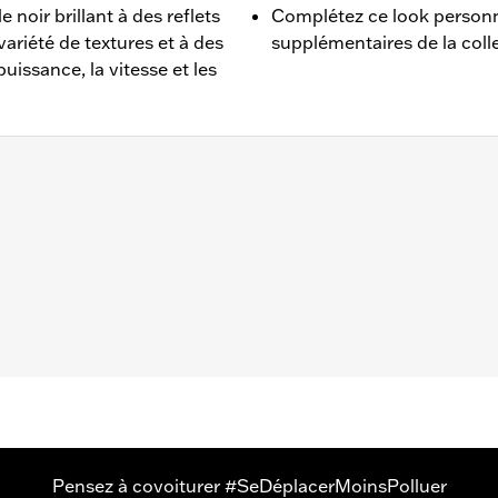
 noir brillant à des reflets
Complétez ce look personn
variété de textures et à des
supplémentaires de la col
uissance, la vitesse et les
, RH975, RH1250S à partir de 2021, RH975S à partir de 202
e came et instructions d'installation
,,,,,,,,,,,
Pensez à covoiturer #SeDéplacerMoinsPolluer