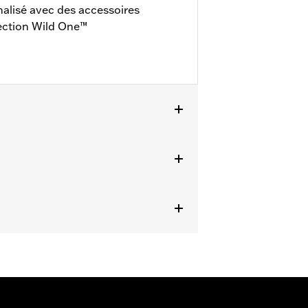
alisé avec des accessoires
lection Wild One™
3, RA1250ST à partir de 2025 et