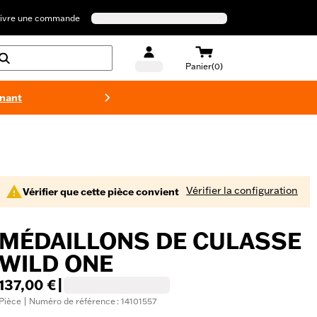
ivre une commande
Panier(0)
enant
Maillots 
Vérifier la configuration
Vérifier que cette pièce convient
MÉDAILLONS DE CULASSE
WILD ONE
137,00 €
|
Pièce | Numéro de référence : 14101557