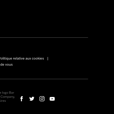
olitique relative aux cookies
|
 de vous
e logo Bar
r Company,
ires