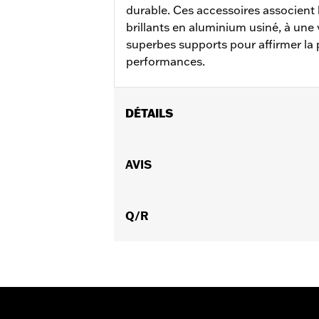
durable. Ces accessoires associent le
brillants en aluminium usiné, à une 
superbes supports pour affirmer la p
performances.
DÉTAILS
Convient aux modèles RA1250, RA1250S
RA1250SE à partir de 2024.
AVIS
Instructions d’installation
Vendu à l'unité:
Paire
Dans la boîte:
Q/R
Médaillons de pignon d
GARANTIE:
,,,,,,,,,,,,,,,,,,,,,,,,,,,,,,,,,,,,,,,,,,,,,,,,,