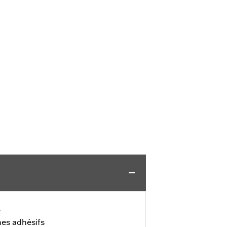
é
hes adhésifs