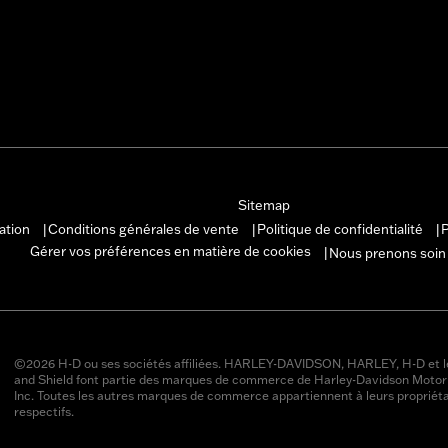
Sitemap
sation
Conditions générales de vente
Politique de confidentialité
P
|
|
|
Gérer vos préférences en matière de cookies
Nous prenons soin
|
©2026 H-D ou ses sociétés affiliées. HARLEY-DAVIDSON, HARLEY, H-D et l
and Shield font partie des marques de commerce de Harley-Davidson Moto
Inc. Toutes les autres marques de commerce appartiennent à leurs propriéta
respectifs.