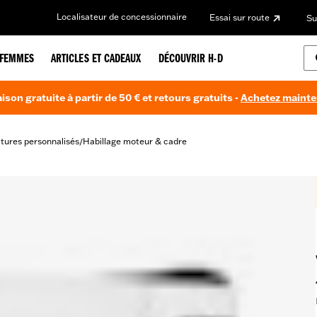
Localisateur de concessionnaire
Essai sur route
Su
FEMMES
ARTICLES ET CADEAUX
DÉCOUVRIR H-D
aison gratuite à partir de 50 € et retours gratuits -
Achetez maint
itures personnalisés
Habillage moteur & cadre
/