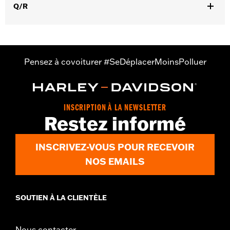
Dans la boîte:
Bouchon de réservoir, montage côté gauche,
Q/R
deux anneaux d’habillage et instructions d'installation
Pensez à covoiturer #SeDéplacerMoinsPolluer
INSCRIPTION À LA NEWSLETTER
Restez informé
INSCRIVEZ-VOUS POUR RECEVOIR
NOS EMAILS
SOUTIEN À LA CLIENTÈLE
Nous contacter