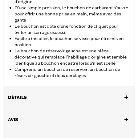
d'origine
D'une simple pression, le bouchon de carburant s'ouvre
pour offrir une bonne prise en main, même avec des
gants
Le bouchon est doté d'une fonction de cliquet pour
éviter un serrage excessif
Facile à installer, le bouchon se visse pour être mis en
position
Le bouchon de réservoir gauche est une pièce
décorative qui remplace l’habillage d’origine et semble
identique au bouchon encastré lorsqu'il est scellé
Comprend un bouchon de réservoir, un bouchon de
réservoir gauche et deux cerclages
DÉTAILS
Convient aux modèles FLDE, FLFB, FLFBS, FLHC, FLHCS,
FLSB, FLSL, FXLR, FXLRS et FXLRST de 2018 à 2021.
AVIS
Instructions d’installation
Vendu à l'unité:
Chaque