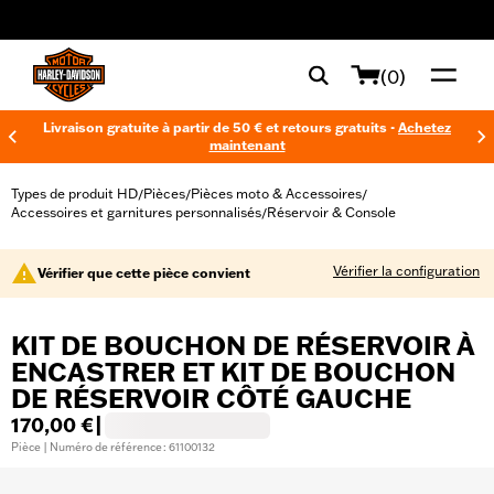
web accessibility
(0)
Livraison gratuite à partir de 50 € et retours gratuits -
Achetez
maintenant
Types de produit HD
Pièces
Pièces moto & Accessoires
/
/
/
Accessoires et garnitures personnalisés
Réservoir & Console
/
Vérifier la configuration
Vérifier que cette pièce convient
KIT DE BOUCHON DE RÉSERVOIR À
ENCASTRER ET KIT DE BOUCHON
DE RÉSERVOIR CÔTÉ GAUCHE
170,00 €
|
Pièce | Numéro de référence : 61100132