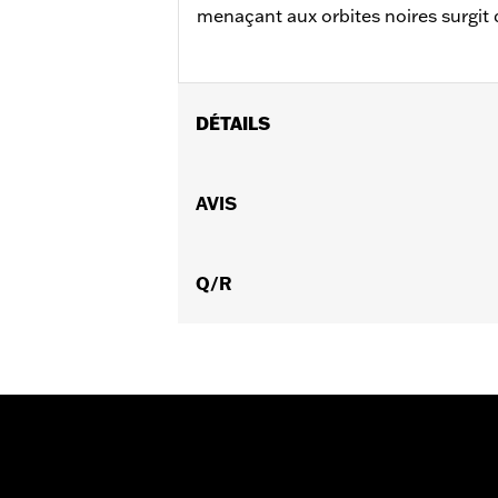
menaçant aux orbites noires surgit
DÉTAILS
Pour modèles FLSB à partir de '18 et S
chaîne primaire à profil élancé réf. 
AVIS
Instructions d’installation
Collection:
Willie G Skull
Vendu à l'unité:
Q/R
Chaque
Dans la boîte:
Trappe d’embrayage et
GARANTIE:
,,,,,,,,,,,,,,,,,,,,,,,,,,,,,,,,,,,,,,,,,,,,,,,,,
NOTES:
Le retrait et l'installation d
concessionnaire pour plus d'