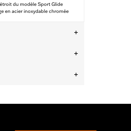
l étroit du modèle Sport Glide
age en acier inoxydable chromée
s Softail ’18 équipés d’un carter de
0 et 25701043.
ts. Rendez-vous chez votre