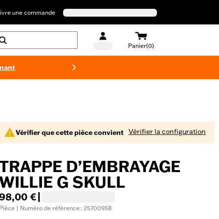
ivre une commande
Panier(0)
enant
Maillots 
Vérifier la configuration
Vérifier que cette pièce convient
TRAPPE D’EMBRAYAGE
WILLIE G SKULL
98,00 €
|
Pièce | Numéro de référence : 25700958