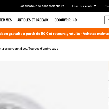
Localisateur de concessionnaire
Essai sur route
Su
FEMMES
ARTICLES ET CADEAUX
DÉCOUVRIR H-D
aison gratuite à partir de 50 € et retours gratuits -
Achetez maint
itures personnalisés
Trappes d'embrayage
/