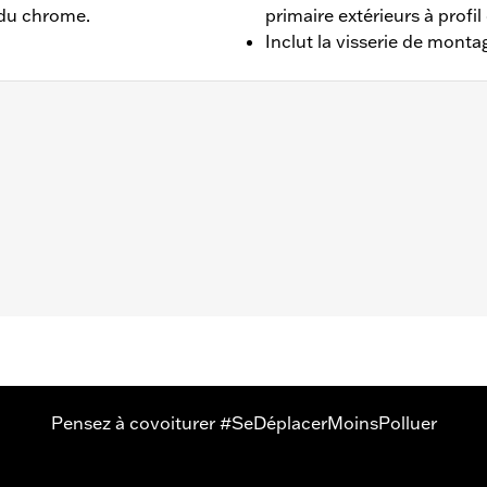
 du chrome.
primaire extérieurs à profi
Inclut la visserie de mont
oftail à partir de '19. Également compatible avec les modèle
25701077, 25700913, 25700937, 25700941, 25701039, 2570104
 matériel de montage en acier inoxydable chromé
,,,,,,,,,,,,,
e caches moteur peuvent nécessiter l'achat de nouveaux join
informations.
Pensez à covoiturer #SeDéplacerMoinsPolluer