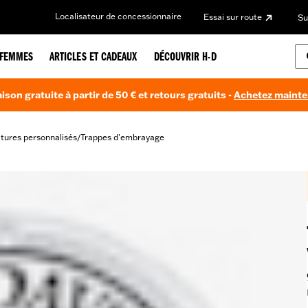
Localisateur de concessionnaire
Essai sur route
Su
FEMMES
ARTICLES ET CADEAUX
DÉCOUVRIR H-D
aison gratuite à partir de 50 € et retours gratuits -
Achetez maint
itures personnalisés
Trappes d'embrayage
/