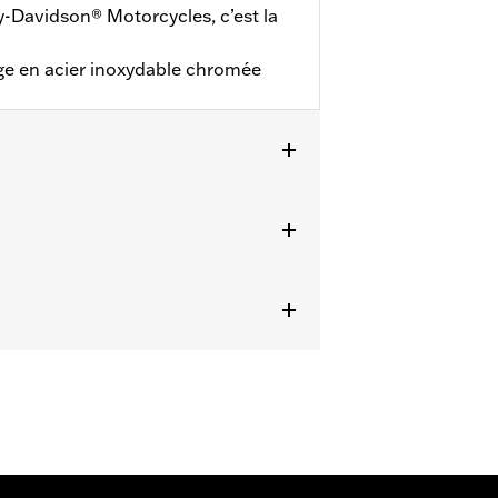
ey-Davidson® Motorcycles, c’est la
age en acier inoxydable chromée
, les modèles Softail (sauf FLSB) de
Touring ou Trike de 2007 à 2015 avec
ts. Rendez-vous chez votre