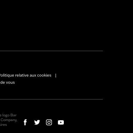
olitique relative aux cookies
|
 de vous
e logo Bar
r Company,
ires