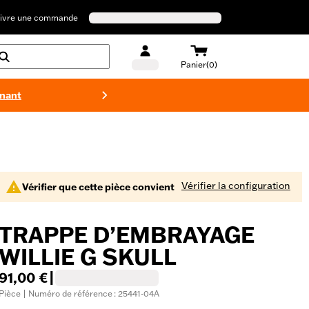
ivre une commande
Panier(0)
enant
Maillots 
Vérifier la configuration
Vérifier que cette pièce convient
TRAPPE D’EMBRAYAGE
WILLIE G SKULL
91,00 €
|
Pièce | Numéro de référence : 25441-04A