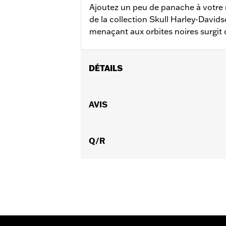
Ajoutez un peu de panache à votre 
de la collection Skull Harley-Davidso
menaçant aux orbites noires surgit
DÉTAILS
Convient aux modèles à moteur Evolut
1999 à 2018 et les modèles Touring et
AVIS
carter primaire à profil étroit P/N 2
Instructions d’installation
Collection:
Q/R
Willie G Skull
Vendu à l'unité:
Chaque
Dans la boîte:
Trappe d’embrayage et
GARANTIE:
,,,,,,,,,,,,,,,,,,,,,,,,,,,,,,,,,,,,,,,,,,,,,,,,,
NOTES:
Le retrait et l'installation d
concessionnaire pour plus d'