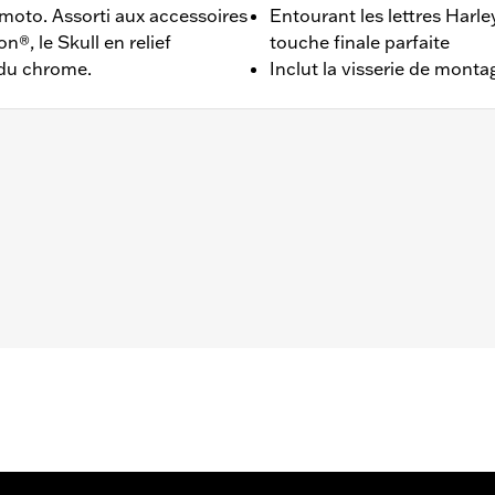
moto. Assorti aux accessoires
Entourant les lettres Harl
n®, le Skull en relief
touche finale parfaite
 du chrome.
Inclut la visserie de mont
ion® 1340 de 1999 à 2000, les modèles Dyna de 1999 à 2017
 Trike de 1999 à 2015 (sauf FLHTCUL, FLHTKL, les modèles 
5700385 ou 25700438).
 matériel de montage en acier inoxydable chromé
,,,,,,,,,,,,,,,
e caches moteur peuvent nécessiter l'achat de nouveaux join
informations.