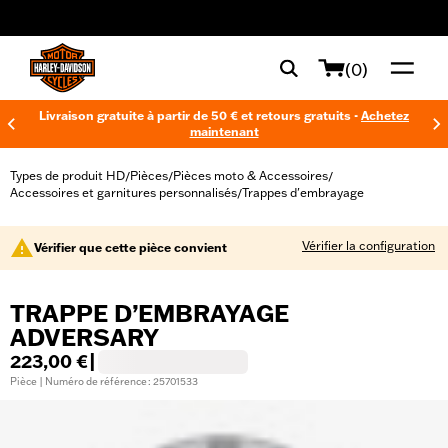
web accessibility
(0)
Livraison gratuite à partir de 50 € et retours gratuits -
Achetez
maintenant
Types de produit HD
Pièces
Pièces moto & Accessoires
/
/
/
Accessoires et garnitures personnalisés
Trappes d'embrayage
/
Vérifier la configuration
Vérifier que cette pièce convient
TRAPPE D’EMBRAYAGE
ADVERSARY
223,00 €
|
Pièce | Numéro de référence : 25701533