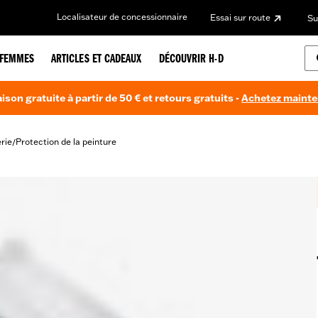
Localisateur de concessionnaire
Essai sur route
Su
FEMMES
ARTICLES ET CADEAUX
DÉCOUVRIR H-D
aison gratuite à partir de 50 € et retours gratuits -
Achetez maint
rie
Protection de la peinture
/