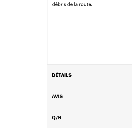
débris de la route.
DÉTAILS
Convient aux modèles Touring à parti
peintures de marques concurrentes e
AVIS
Instructions d’installation
Usage recommandé:
Pour une protec
Vendu à l'unité:
Q/R
Chaque
Dans la boîte:
2 unités de matériel (1 
GARANTIE:
,,,,,,,,,,,,,,,,,,,,,,,,,,,,,,,,,,,,,,,,,,,,,,,,,