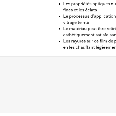
Les propriétés optiques du
fines et les éclats
Le processus d'application 
vitrage teinté
Le matériau peut être retiré
esthétiquement satisfaisa
Les rayures sur ce film de
en les chauffant légèremen
r de 1997 et aux modèles FLHKT et FLTRK de 2024. Ce prod
t denim.
tion contre les éraflures et les rayures mineures
par côté)
,,,,,,,,,,,,,,,,,,