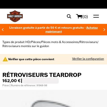
web accessibility
(0)
Livraison gratuite à partir de 50 € et retours gratuits -
Achetez
maintenant
Types de produit HD
Pièces
Pièces moto & Accessoires
Rétroviseurs
/
/
/
/
Rétroviseurs montés sur le guidon
Vérifier la configuration
Vérifier que cette pièce convient
RÉTROVISEURS TEARDROP
162,00 €
|
Pièce | Numéro de référence : 91968-98