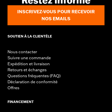
Restez informé
Matière:
Vinyle
Largeur:
12 Inches
INSCRIVEZ-VOUS POUR RECEVOIR
Dans la boîte:
Coussin de dosseret, support de montage,
NOS EMAILS
entretoises et vis
Unité de mesure de largeur du matériau:
Pouces
SOUTIEN À LA CLIENTÈLE
Nous contacter
Suivre une commande
Expédition et livraison
Retours et échanges
Questions fréquentes (FAQ)
Déclaration de conformité
Offres
FINANCEMENT