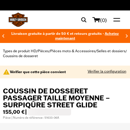
web accessibility
(0)
Livraison gratuite à partir de 50 € et retours gratuits -
Achetez
maintenant
Types de produit HD
Pièces
Pièces moto & Accessoires
Selles et dossiers
/
/
/
/
Coussins de dosseret
Vérifier la configuration
Vérifier que cette pièce convient
COUSSIN DE DOSSERET
PASSAGER TAILLE MOYENNE –
SURPIQÛRE STREET GLIDE
155,00 €
|
Pièce | Numéro de référence : 51633-06A