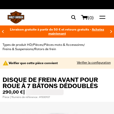
web accessibility
(0)
Livraison gratuite à partir de 50 € et retours gratuits -
Achetez
maintenant
Types de produit HD
Pièces
Pièces moto & Accessoires
/
/
/
Freins & Suspensions
Rotors de frein
/
Vérifier la configuration
Vérifier que cette pièce convient
DISQUE DE FREIN AVANT POUR
ROUE À 7 BÂTONS DÉDOUBLÉS
290,00 €
|
Pièce | Numéro de référence : 41500107