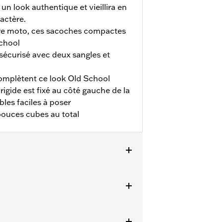
 un look authentique et vieillira en
actère.
tre moto, ces sacoches compactes
chool
 sécurisé avec deux sangles et
omplètent ce look Old School
igide est fixé au côté gauche de la
les faciles à poser
pouces cubes au total
et FXCWC). Ne convient pas aux
passager, de cache-bras oscillant