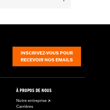
INSCRIVEZ-VOUS POUR
 93600034 pour protéger votre
RECEVOIR NOS EMAILS
ection pour peinture, instructions
À PROPOS DE NOUS
Notre entreprise
Carrières