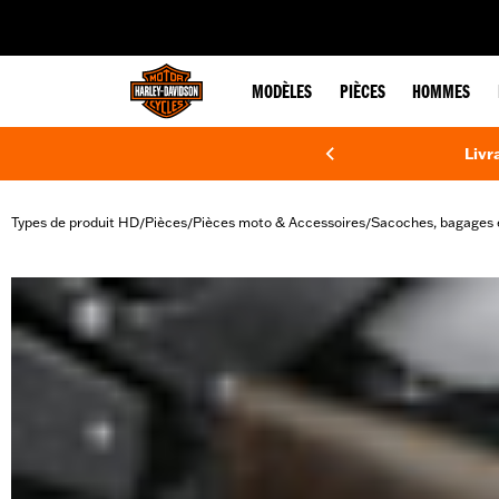
web accessibility
MODÈLES
PIÈCES
HOMMES
Livr
Types de produit HD
Pièces
Pièces moto & Accessoires
Sacoches, bagages 
/
/
/