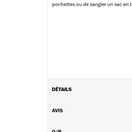
pochettes ou de sangler un sac en t
DÉTAILS
Convient aux modèles Softail® à par
modèles équipés de cache-axe de roue 
AVIS
chromés ou de protections de sacoch
Instructions d’installation
Capacité:
Q/R
450 Cubic inch