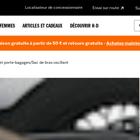
Localisateur de concessionnaire
Essai sur route
Su
FEMMES
ARTICLES ET CADEAUX
DÉCOUVRIR H-D
aison gratuite à partir de 50 € et retours gratuits -
Achetez maint
et porte-bagages
Sac de bras oscillant
/