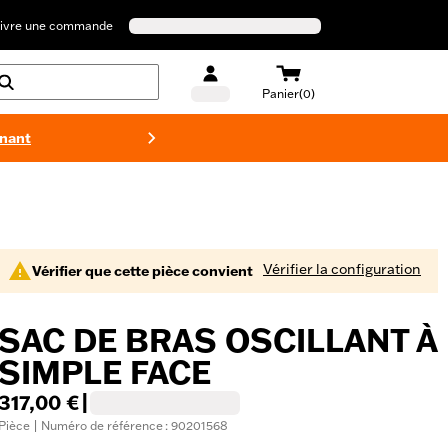
ivre une commande
Panier(0)
enant
Maillots 
Vérifier la configuration
Vérifier que cette pièce convient
SAC DE BRAS OSCILLANT À
SIMPLE FACE
317,00 €
|
Pièce | Numéro de référence : 90201568