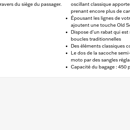
ravers du siège du passager.
oscillant classique apporte
prenant encore plus de car
Épousant les lignes de vo
ajoutent une touche Old S
Dispose d'un rabat qui est
boucles traditionnelles
Des éléments classiques c
Le dos de la sacoche semi-r
moto par des sangles réglab
Capacité du bagage : 450 
tir de 2000 (sauf FLSTC, FLSTNSE, FLSTSE, FXDRS, FXCW 
arrière, d'une boîte à outils côté gauche, de marchepieds 
e.