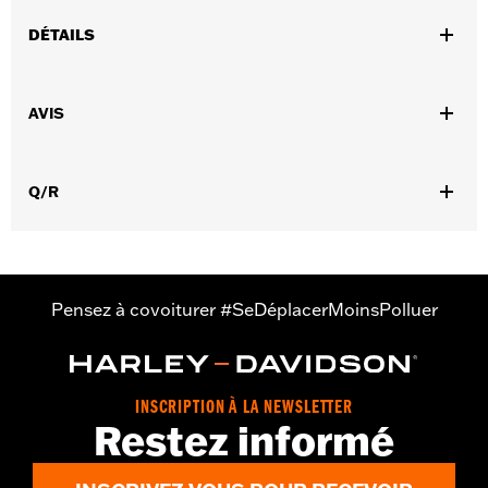
DÉTAILS
Montage universel.
Instructions d’installation
AVIS
Résistant à l'eau:
Non
Vendu séparément:
Conchos
Vendu à l'unité:
Chaque
Q/R
Matière:
Cuir
Dans la boîte:
1 rosace en cuir et sangle de laçage
Pensez à covoiturer #SeDéplacerMoinsPolluer
INSCRIPTION À LA NEWSLETTER
Restez informé