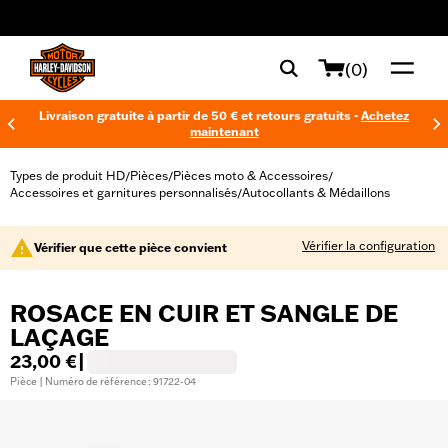
web accessibility
(0)
Livraison gratuite à partir de 50 € et retours gratuits -
Achetez
maintenant
Types de produit HD
Pièces
Pièces moto & Accessoires
/
/
/
Accessoires et garnitures personnalisés
Autocollants & Médaillons
/
Vérifier la configuration
Vérifier que cette pièce convient
ROSACE EN CUIR ET SANGLE DE
LAÇAGE
23,00 €
|
Pièce | Numéro de référence : 91722-04