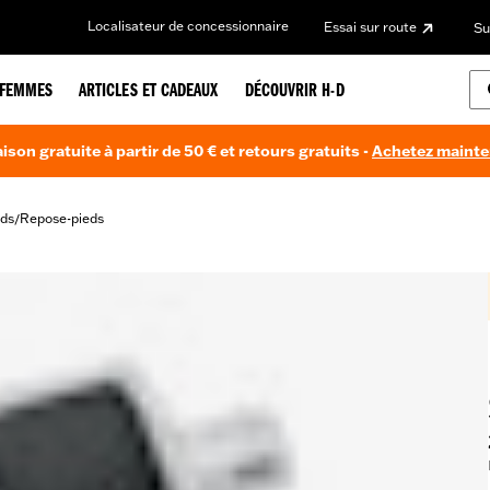
Localisateur de concessionnaire
Essai sur route
Su
FEMMES
ARTICLES ET CADEAUX
DÉCOUVRIR H-D
aison gratuite à partir de 50 € et retours gratuits -
Achetez maint
ds
Repose-pieds
/