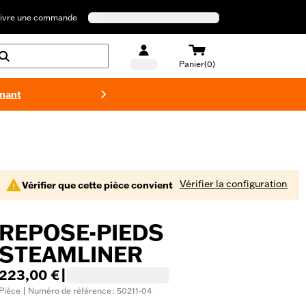
ivre une commande
Panier(0)
enant
Maillots 
Vérifier la configuration
Vérifier que cette pièce convient
REPOSE-PIEDS
STEAMLINER
223,00 €
|
Pièce | Numéro de référence : 50211-04