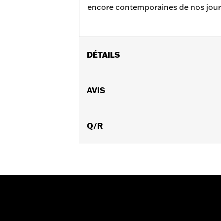
encore contemporaines de nos jour
DÉTAILS
Pour les positions pilote sur les mo
intermédiaires. Pour tous les modèle
AVIS
selon la protection du moteur
Instructions d’installation
Collection:
Q/R
Streamliner
Vendu à l'unité:
Paire
Dans la boîte:
Repose-pieds gauche e