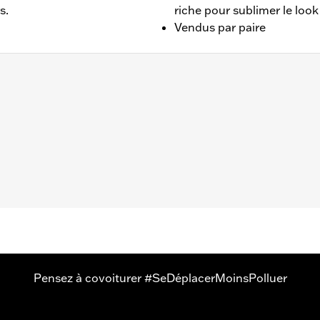
s.
riche pour sublimer le look
Vendus par paire
dèles XL jusqu'à ’03 équipées de commandes intermédiaires
s avec repose-pieds passager et commandes avancées. La ro
t droit
Pensez à covoiturer #SeDéplacerMoinsPolluer