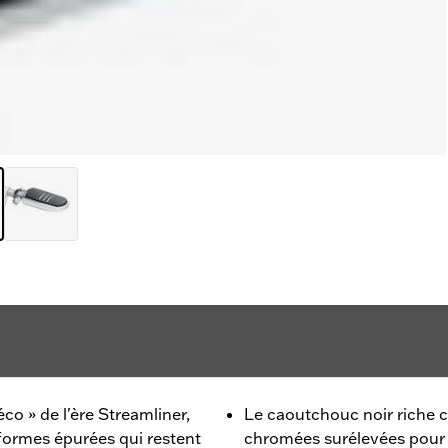
co » de l'ère Streamliner,
Le caoutchouc noir riche 
t formes épurées qui restent
chromées surélevées pour 