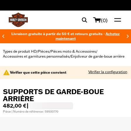
web accessibility
(0)
Livraison gratuite à partir de 50 € et retours gratuits -
Achetez
maintenant
Types de produit HD
Pièces
Pièces moto & Accessoires
/
/
/
Accessoires et garnitures personnalisés
Enjoliveur de garde-boue arrière
/
Vérifier la configuration
Vérifier que cette pièce convient
SUPPORTS DE GARDE-BOUE
ARRIÈRE
482,00 €
|
Pièce | Numéro de référence : 59500770