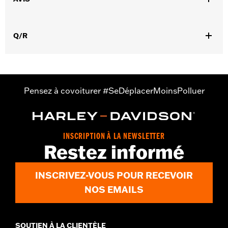
,
Caractéristiques fonctionnelles:
Imperméable à l’eau
Respirable
Q/R
GARANTIE:
Garantie du fabricant REV'IT - Rendez-vous sur
www.h-d.com/warranty
pour plus de détails
Origine:
Importé
Pensez à covoiturer #SeDéplacerMoinsPolluer
INSCRIPTION À LA NEWSLETTER
Restez informé
INSCRIVEZ-VOUS POUR RECEVOIR
NOS EMAILS
SOUTIEN À LA CLIENTÈLE