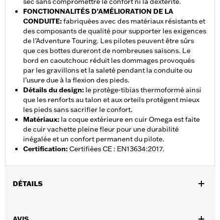
sec sans compromettre le confort ni la dextérité.
FONCTIONNALITÉS D’AMÉLIORATION DE LA
CONDUITE
:
fabriquées avec des matériaux résistants et
des composants de qualité pour supporter les exigences
de l’Adventure Touring. Les pilotes peuvent être sûrs
que ces bottes dureront de nombreuses saisons. Le
bord en caoutchouc réduit les dommages provoqués
par les gravillons et la saleté pendant la conduite ou
l’usure due à la flexion des pieds.
Détails du design
:
le protège-tibias thermoformé ainsi
que les renforts au talon et aux orteils protègent mieux
les pieds sans sacrifier le confort.
Matériaux
:
la coque extérieure en cuir Omega est faite
de cuir vachette pleine fleur pour une durabilité
inégalée et un confort permanent du pilote.
Certification
:
Certifiées CE : EN13634:2017.
DÉTAILS
Sexe:
Femmes
AVIS
Collection:
Genuine MotorClothes