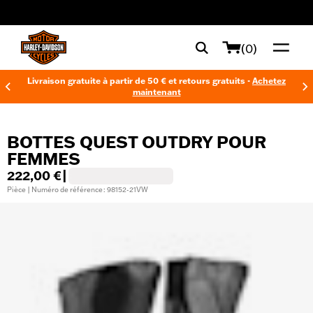
web accessibility
(0)
Livraison gratuite à partir de 50 € et retours gratuits -
Achetez
maintenant
BOTTES QUEST OUTDRY POUR
FEMMES
222,00 €
|
Pièce | Numéro de référence : 98152-21VW