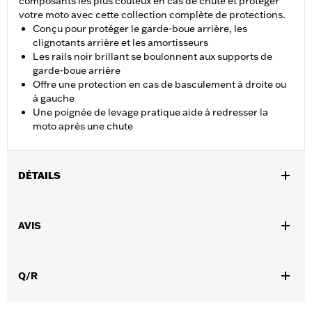
composants les plus coûteux en cas de chute et protéger
votre moto avec cette collection complète de protections.
Conçu pour protéger le garde-boue arrière, les
clignotants arrière et les amortisseurs
Les rails noir brillant se boulonnent aux supports de
garde-boue arrière
Offre une protection en cas de basculement à droite ou
à gauche
Une poignée de levage pratique aide à redresser la
moto après une chute
DÉTAILS
Convient aux modèles XG à partir de 2015 (sauf XG750A). Ne
convient pas aux modèles équipés du kit de visserie d'amarrage
AVIS
P/N 52300285 ou du porte-bagages amovible P/N 50300071 et
50300091. Nécessaire avec les sacoches cavalières P/N
90200906.
Q/R
Instructions d’installation
Vendu à l'unité:
Paire