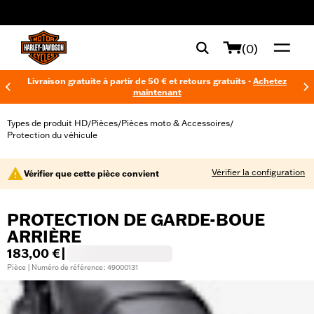
web accessibility
(0)
Livraison gratuite à partir de 50 € et retours gratuits -
Achetez
maintenant
Types de produit HD
Pièces
Pièces moto & Accessoires
/
/
/
Protection du véhicule
Vérifier la configuration
Vérifier que cette pièce convient
PROTECTION DE GARDE-BOUE
ARRIÈRE
183,00 €
|
Pièce | Numéro de référence : 49000131