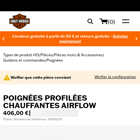
web accessibility
(0)
Livraison gratuite à partir de 50 € et retours gratuits -
Achetez
maintenant
Types de produit HD
Pièces
Pièces moto & Accessoires
/
/
/
Guidons et commandes
Poignées
/
Vérifier la configuration
Vérifier que cette pièce convient
POIGNÉES PROFILÉES
CHAUFFANTES AIRFLOW
406,00 €
|
Pièce | Numéro de référence : 56100253