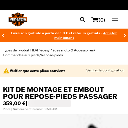
web accessibility
(0)
Livraison gratuite à partir de 50 € et retours gratuits -
Achetez
maintenant
Types de produit HD
Pièces
Pièces moto & Accessoires
/
/
/
Commandes aux pieds
Repose-pieds
/
Vérifier la configuration
Vérifier que cette pièce convient
KIT DE MONTAGE ET EMBOUT
POUR REPOSE-PIEDS PASSAGER
359,00 €
|
Pièce | Numéro de référence : 50502434