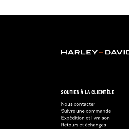
Unité de mesure de largeur du mat
Hauteur totale du pare-brise:
7.0
Unité de mesure de hauteur totale 
SOUTIEN À LA CLIENTÈLE
Nous contacter
Suivre une commande
Expédition et livraison
Retours et échanges