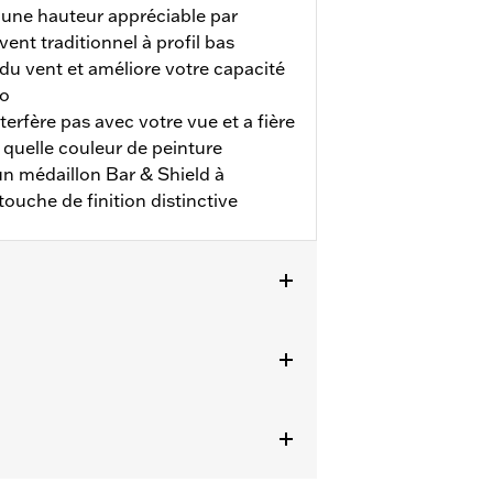
e une hauteur appréciable par
vent traditionnel à profil bas
 du vent et améliore votre capacité
io
terfère pas avec votre vue et a fière
 quelle couleur de peinture
'un médaillon Bar & Shield à
ouche de finition distinctive
 de 2014 à 2025 (sauf FLHXSE de 2023
e pare-brise.