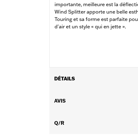
importante, meilleure est la déflect
Wind Splitter apporte une belle est
Touring et sa forme est parfaite pou
d'air et un style « qui en jette ».
DÉTAILS
Convient aux modèles Electra Glide®, 
à 2024 et FLHX de 2024). Ne convient
AVIS
Instructions d’installation
Vendu à l'unité:
Chaque
Matière:
Q/R
Polycarbonate à revêtement
Largeur:
21.9 Inches
Dans la boîte:
Pare-brise uniquemen