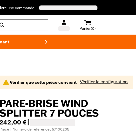
ivre une commande
Panier(0)
enant
Maillots 
Vérifier la configuration
Vérifier que cette pièce convient
PARE-BRISE WIND
SPLITTER 7 POUCES
242,00 €
|
Pièce | Numéro de référence : 57400205