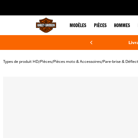
web accessibility
MODÈLES
PIÈCES
HOMMES
Livr
Types de produit HD
Pièces
Pièces moto & Accessoires
Pare-brise & Déflec
/
/
/