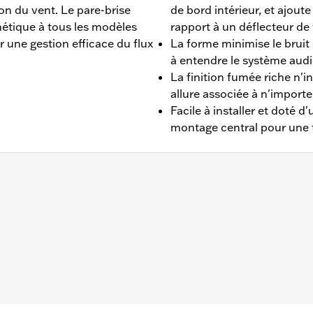
ion du vent. Le pare-brise
de bord intérieur, et ajout
hétique à tous les modèles
rapport à un déflecteur de 
r une gestion efficace du flux
La forme minimise le bruit
à entendre le système aud
La finition fumée riche n'in
allure associée à n'importe
Facile à installer et doté d
montage central pour une t
Street Glide®, Ultra Limited™ de 2014 à 2024 et Tri Glide™
 pas aux modèles équipés de mini-sacoches ou pochettes d
 dur
t