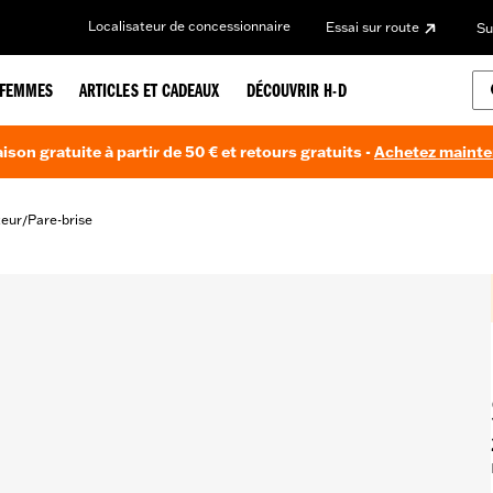
Localisateur de concessionnaire
Essai sur route
Su
FEMMES
ARTICLES ET CADEAUX
DÉCOUVRIR H-D
aison gratuite à partir de 50 € et retours gratuits -
Achetez maint
teur
Pare-brise
/