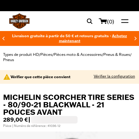
web accessibility
(0)
Livraison gratuite à partir de 50 € et retours gratuits -
Achetez
maintenant
Types de produit HD
Pièces
Pièces moto & Accessoires
Pneus & Roues
/
/
/
/
Pneus
Vérifier la configuration
Vérifier que cette pièce convient
MICHELIN SCORCHER TIRE SERIES
- 80/90-21 BLACKWALL - 21
POUCES AVANT
289,00 €
|
Pièce | Numéro de référence : 41036-12