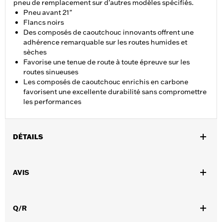
pneu de remplacement sur d'autres modèles spécifiés.
Pneu avant 21"
Flancs noirs
Des composés de caoutchouc innovants offrent une
adhérence remarquable sur les routes humides et
sèches
Favorise une tenue de route à toute épreuve sur les
routes sinueuses
Les composés de caoutchouc enrichis en carbone
favorisent une excellente durabilité sans compromettre
les performances
DÉTAILS
Convient aux modèles XL 883C et 1200C de 2004 à 2010,
XL1200V de 2012 à 2016 et FXDWG de 2010 à 2017.
AVIS
Position sur la moto:
Avant
Vendu à l'unité:
Chaque
Dans la boîte:
Pneu uniquement
Q/R
Taille de jante:
2.15 x 21