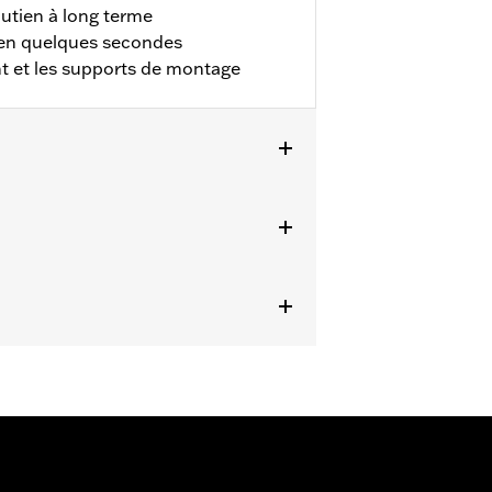
outien à long terme
é en quelques secondes
t et les supports de montage
on appropriés. Convient aux modèles
kit de visserie d'amarrage P/N