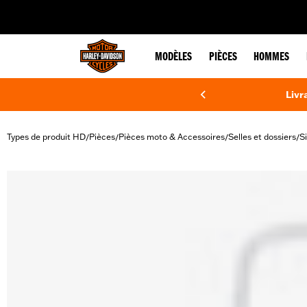
web accessibility
MODÈLES
PIÈCES
HOMMES
Livr
Types de produit HD
Pièces
Pièces moto & Accessoires
Selles et dossiers
S
/
/
/
/