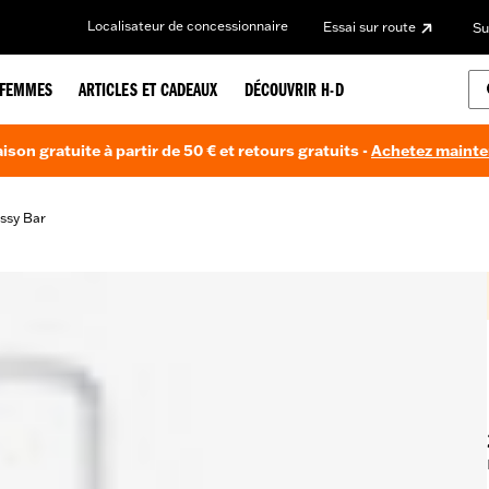
Localisateur de concessionnaire
Essai sur route
Su
FEMMES
ARTICLES ET CADEAUX
DÉCOUVRIR H-D
aison gratuite à partir de 50 € et retours gratuits -
Achetez maint
issy Bar