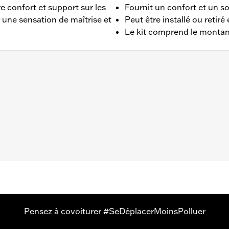
e confort et support sur les
Fournit un confort et un s
 une sensation de maîtrise et
Peut être installé ou retir
Le kit comprend le montan
T, FLHX et FLTR de 1997 à 2008 équipés de kits de fixati
de rack H-D® Detachables ™ Tour-Pak® P/N 53303-07 et du 
s et coussin de dosseret
ériau:
Pouces
Pensez à covoiturer #SeDéplacerMoinsPolluer
de montage