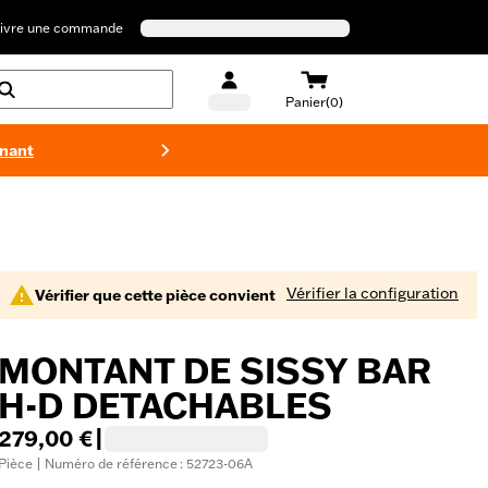
ivre une commande
Panier(0)
enant
Maillots 
Vérifier la configuration
Vérifier que cette pièce convient
MONTANT DE SISSY BAR
H-D DETACHABLES
279,00 €
|
Pièce | Numéro de référence : 52723-06A