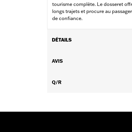
tourisme complète. Le dosseret offr
longs trajets et procure au passager
de confiance.
DÉTAILS
Convient aux modèles Road King®, FLH
FLHTC de 2006 à 2008 équipés du kit 
AVIS
53803-06.
Instructions d’installation
Style de montage:
Q/R
Amovible
Forme:
Barre ronde
Vendu séparément:
Plaques latérale
Hauteur:
12.75 Inches
Vendu à l'unité:
Chaque
Unité de mesure de hauteur du mat
Matière:
Acier
Dans la boîte:
Montant et supports 