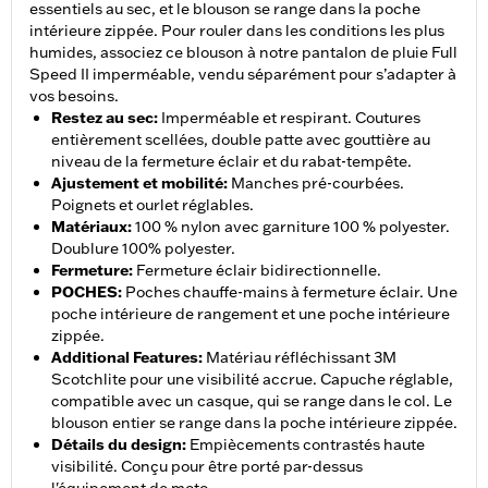
essentiels au sec, et le blouson se range dans la poche
intérieure zippée. Pour rouler dans les conditions les plus
humides, associez ce blouson à notre pantalon de pluie Full
Speed II imperméable, vendu séparément pour s’adapter à
vos besoins.
Restez au sec
:
Imperméable et respirant. Coutures
entièrement scellées, double patte avec gouttière au
niveau de la fermeture éclair et du rabat-tempête.
Ajustement et mobilité
:
Manches pré-courbées.
Poignets et ourlet réglables.
Matériaux
:
100 % nylon avec garniture 100 % polyester.
Doublure 100% polyester.
Fermeture
:
Fermeture éclair bidirectionnelle.
POCHES
:
Poches chauffe-mains à fermeture éclair. Une
poche intérieure de rangement et une poche intérieure
zippée.
Additional Features
:
Matériau réfléchissant 3M
Scotchlite pour une visibilité accrue. Capuche réglable,
compatible avec un casque, qui se range dans le col. Le
blouson entier se range dans la poche intérieure zippée.
Détails du design
:
Empiècements contrastés haute
visibilité. Conçu pour être porté par-dessus