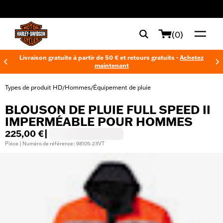
web accessibility
(0)
Livraison gratuite à partir de 50 € et retours gratuits -
Achetez
maintenant
Types de produit HD
Hommes
Équipement de pluie
/
/
BLOUSON DE PLUIE FULL SPEED II
IMPERMÉABLE POUR HOMMES
225,00 €
|
Pièce | Numéro de référence : 98105-23VT