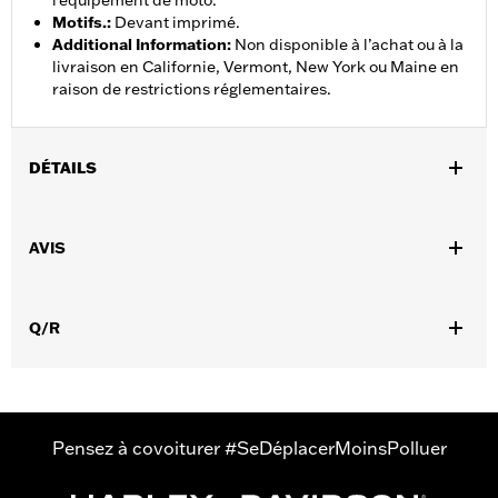
l'équipement de moto.
Motifs.
:
Devant imprimé.
Additional Information
:
Non disponible à l’achat ou à la
livraison en Californie, Vermont, New York ou Maine en
raison de restrictions réglementaires.
DÉTAILS
Sexe:
Hommes
,
AVIS
Caractéristiques fonctionnelles:
Imperméable à l’eau
,
,
,
Respirable
Coutures scellées
Volets tempÃªte
Poignets
,
,
ajustables
Fermeture éclair à double sens sur le devant
Poches
,
,
,
Q/R
zippées
Fermeture éclair intérieure
Réfléchissant
Avec
capuche
Imperméable à l’eau:
Oui
Shop To Be:
Dry
Material:
Nylon
Pensez à covoiturer #SeDéplacerMoinsPolluer