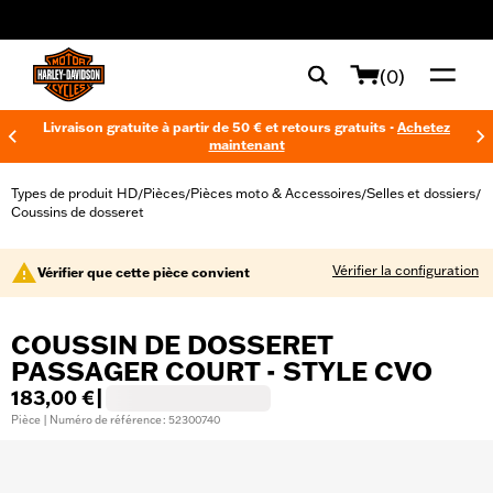
web accessibility
(0)
Livraison gratuite à partir de 50 € et retours gratuits -
Achetez
maintenant
Types de produit HD
Pièces
Pièces moto & Accessoires
Selles et dossiers
/
/
/
/
Coussins de dosseret
Vérifier la configuration
Vérifier que cette pièce convient
COUSSIN DE DOSSERET
PASSAGER COURT - STYLE CVO
183,00 €
|
Pièce | Numéro de référence : 52300740