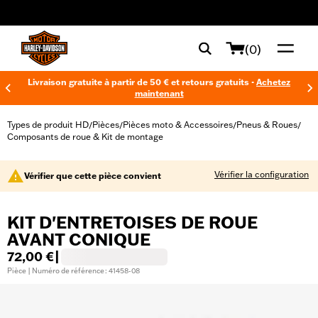
web accessibility
(0)
Livraison gratuite à partir de 50 € et retours gratuits -
Achetez
maintenant
Types de produit HD
Pièces
Pièces moto & Accessoires
Pneus & Roues
/
/
/
/
Composants de roue & Kit de montage
Vérifier la configuration
Vérifier que cette pièce convient
KIT D'ENTRETOISES DE ROUE
AVANT CONIQUE
72,00 €
|
Pièce | Numéro de référence : 41458-08