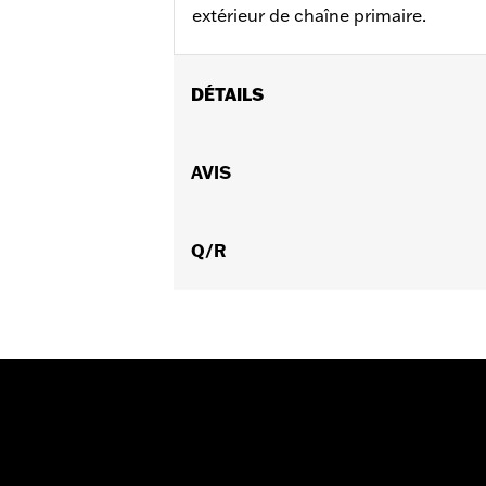
extérieur de chaîne primaire.
DÉTAILS
Convient aux modèles Touring de 199
Instructions d’installation
AVIS
Vendu à l'unité:
Chaque
Dans la boîte:
Tout le matériel chrom
Q/R