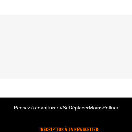
9 à 2006.
é nécessaire pour l'installation d’un cache de transmission 
Pensez à covoiturer #SeDéplacerMoinsPolluer
INSCRIPTION À LA NEWSLETTER