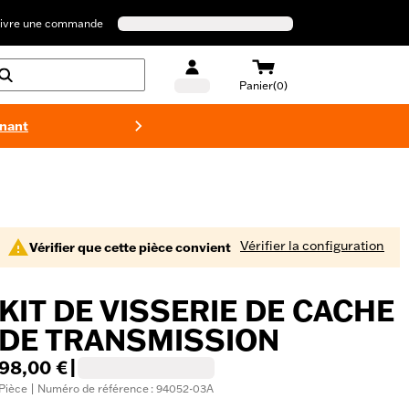
ivre une commande
Panier(0)
enant
Maillots 
Vérifier la configuration
Vérifier que cette pièce convient
KIT DE VISSERIE DE CACHE
DE TRANSMISSION
98,00 €
|
Pièce | Numéro de référence : 94052-03A