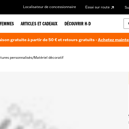
Localisateur de concessionnaire
Essai sur route
Su
FEMMES
ARTICLES ET CADEAUX
DÉCOUVRIR H-D
aison gratuite à partir de 50 € et retours gratuits -
Achetez maint
itures personnalisés
Matériel décoratif
/