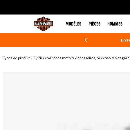
web accessibility
MODÈLES
PIÈCES
HOMMES
Livr
Types de produit HD
Pièces
Pièces moto & Accessoires
Accessoires et garn
/
/
/