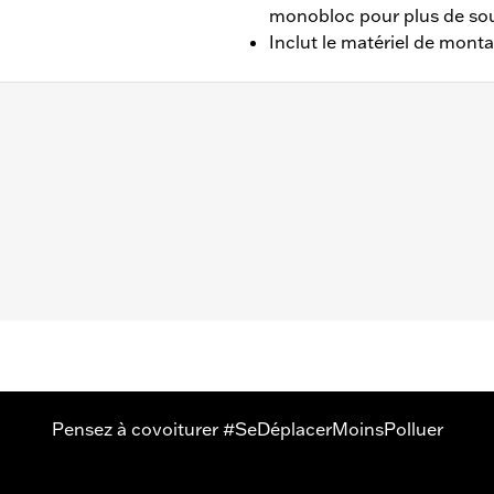
monobloc pour plus de sout
Inclut le matériel de monta
LFBS, FLHC, FLHCS, FLSB, FLSL, FXLR de 2018 à 2024 et 
sseur en aluminium
sseurs (2), vis (4), entretoises (2), instructions d'installati
Pensez à covoiturer #SeDéplacerMoinsPolluer