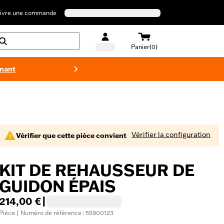
ivre une commande
Panier(0)
enant
Maillots 
Vérifier la configuration
Vérifier que cette pièce convient
KIT DE REHAUSSEUR DE
GUIDON ÉPAIS
214,00 €
|
Pièce | Numéro de référence : 55900123