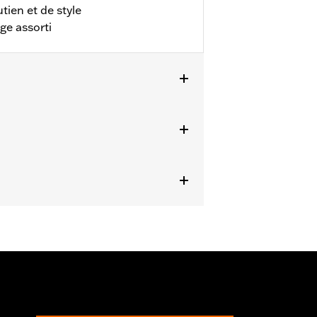
ien et de style
ge assorti
FLI de 2024.
on