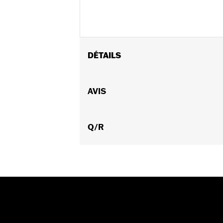
DÉTAILS
Convient aux modèles FLDE, FLFB, F
Instructions d’installation
AVIS
Vendu à l'unité:
Chaque
Matière:
Support supérieur et rehau
Dans la boîte:
Q/R
Support supérieur, rehau