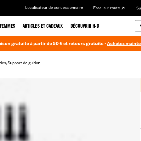
Localisateur de concessionnaire
Essai sur route
Su
FEMMES
ARTICLES ET CADEAUX
DÉCOUVRIR H-D
aison gratuite à partir de 50 € et retours gratuits -
Achetez maint
des
Support de guidon
/