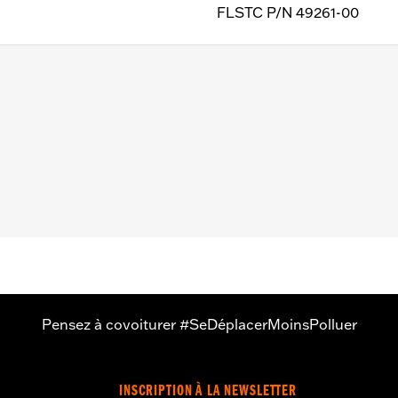
FLSTC P/N 49261-00
et FLSTSB de 2000 à 2017.
aire
Pensez à covoiturer #SeDéplacerMoinsPolluer
INSCRIPTION À LA NEWSLETTER