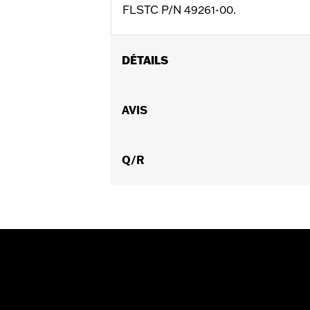
FLSTC P/N 49261-00.
DÉTAILS
Covnient aux modèles FLSTC, FLSTS 
Instructions d’installation
AVIS
Vendu à l'unité:
Chaque
Dans la boîte:
Tout le matériel nécess
Q/R