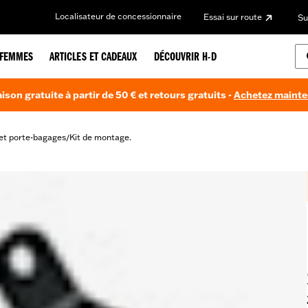
Localisateur de concessionnaire
Essai sur route
Su
FEMMES
ARTICLES ET CADEAUX
DÉCOUVRIR H-D
aison gratuite à partir de 50 € et retours gratuits -
Achetez maint
et porte-bagages
Kit de montage.
/