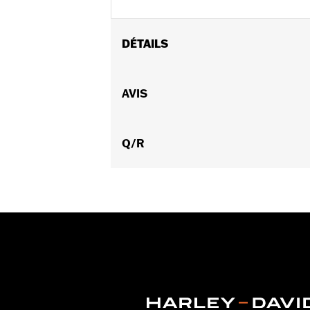
DÉTAILS
Nécessaire au montage de pare-brise
XL1200XS, XR1200 et XL1200C à partir
AVIS
clignotants avant sont situés d'origin
clignotants P/N 72389-96.
Instructions d’installation
Q/R
Vendu à l'unité:
Chaque
Dans la boîte:
Supports polis et tout