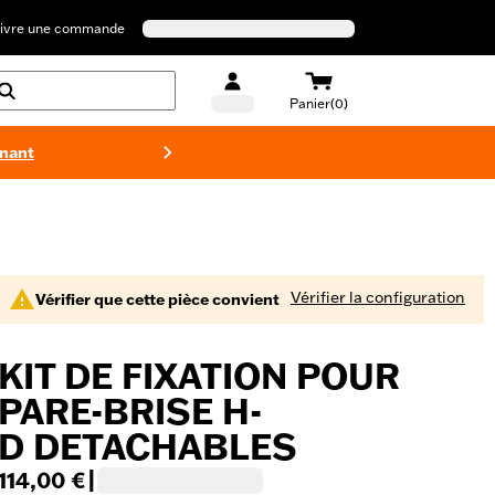
ivre une commande
Panier(0)
enant
Maillots 
Vérifier la configuration
Vérifier que cette pièce convient
KIT DE FIXATION POUR
PARE-BRISE H-
D DETACHABLES
114,00 €
|