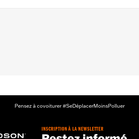
 H-D Detachables sur les modèles XL de 1988 à 2022 (sauf
 de 2011) et Dyna® de 1991 à 2005 (sauf FXDWG et FXDXT).
e sur le té de fourche supérieur peuvent nécessiter l'achat 
 le matériel de montage nécessaire
Pensez à covoiturer #SeDéplacerMoinsPolluer
INSCRIPTION À LA NEWSLETTER
Restez informé