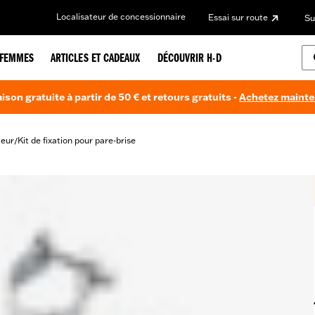
Localisateur de concessionnaire
Essai sur route
Su
FEMMES
ARTICLES ET CADEAUX
DÉCOUVRIR H-D
aison gratuite à partir de 50 € et retours gratuits -
Achetez maint
teur
Kit de fixation pour pare-brise
/