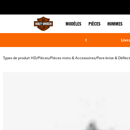
web accessibility
MODÈLES
PIÈCES
HOMMES
Livr
Types de produit HD
Pièces
Pièces moto & Accessoires
Pare-brise & Déflec
/
/
/