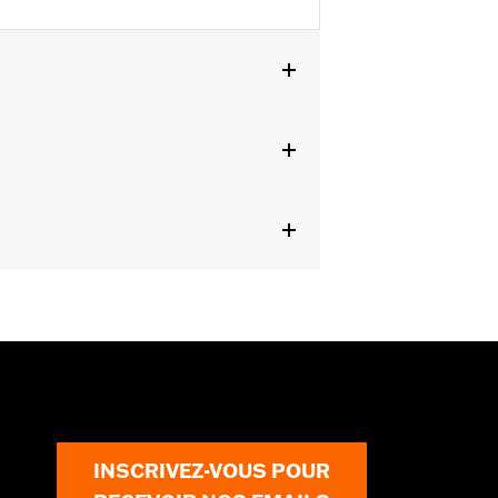
 modèles XL1200CX, XL1200X,
 Les modèles XL et Dyna dont les
supplémentaire du kit de câblage de
INSCRIVEZ-VOUS POUR