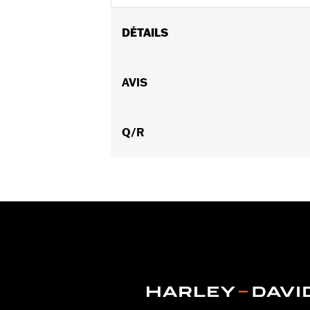
DÉTAILS
Convient aux modèles Touring et Fr
2025.
AVIS
Résistant à l'eau:
Oui
Usage recommandé:
Intérieur/extéri
Vendu à l'unité:
Q/R
Chaque
Matière:
Polyester à motif diamant r
Dans la boîte:
Cache uniquement
AVERTISSEMENT:
Ne pas l’utiliser su
NOTES:
Les housses de moto H-D® ne 
H-D pendant le remorquage pe