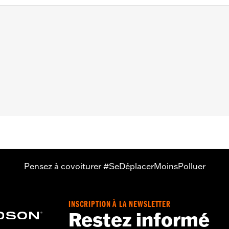
eewheeler™. Ne convient pas aux modèles FLHXXX, FLHTCUT
eur
ésistant aux UV
r la route peut être à l'origine de blessures graves, voire mort
sont pas conçues pour être utilisées pendant le remorquag
ut provoquer la déchirure de la housse, ce qui peut endom
Pensez à covoiturer #SeDéplacerMoinsPolluer
INSCRIPTION À LA NEWSLETTER
Restez informé