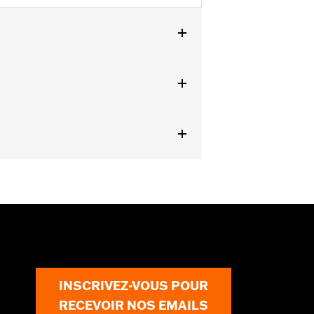
G, FLTRT et FLTRXRRSE à partir de
elles.
e. L'utilisation d'une housse de moto
mager la housse et la moto.
INSCRIVEZ-VOUS POUR
RECEVOIR NOS EMAILS