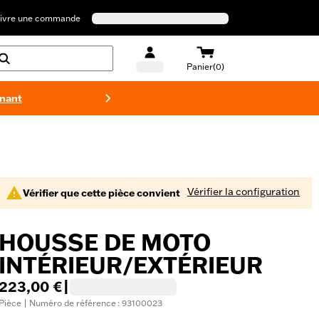
ivre une commande
Panier(0)
enant
Maillots 
Vérifier la configuration
Vérifier que cette pièce convient
HOUSSE DE MOTO
INTÉRIEUR/EXTÉRIEUR
223,00 €
|
Pièce | Numéro de référence : 93100023