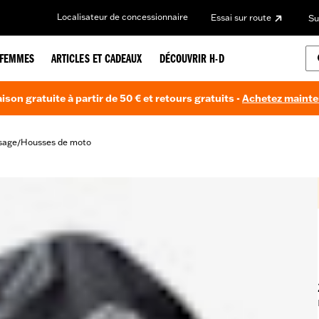
Localisateur de concessionnaire
Essai sur route
Su
FEMMES
ARTICLES ET CADEAUX
DÉCOUVRIR H-D
aison gratuite à partir de 50 € et retours gratuits -
Achetez maint
sage
Housses de moto
/