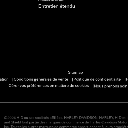
Entretien étendu
Sitemap
sation
Conditions générales de vente
Politique de confidentialité
P
|
|
|
Gérer vos préférences en matière de cookies
Nous prenons soin
|
©2026 H-D ou ses sociétés affiliées. HARLEY-DAVIDSON, HARLEY, H-D et l
and Shield font partie des marques de commerce de Harley-Davidson Moto
Inc. Toutes les autres marques de commerce appartiennent à leurs propriéta