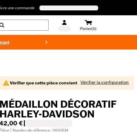
ivre une commande
Panier(0)
enant
Maillots 
Vérifier la configuration
Vérifier que cette pièce convient
MÉDAILLON DÉCORATIF
HARLEY-DAVIDSON
42,00 €
|
Pièce | Numéro de référence : 14101834