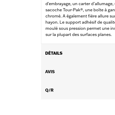
d'embrayage, un carter d’allumage,
sacoche Tour-Pak®, une boîte à gan
chromé. A également fière allure sur
hayon. Le support adhésif de qualit
moulé sous pression permet une inst
sur la plupart des surfaces planes.
DÉTAILS
Parfaits pour orner les montants de si
qualité permet un montage facile sur l
AVIS
Diamètre:
3.0
Vendu à l'unité:
Chaque
Dans la boîte:
Q/R
Médaillon
GARANTIE:
Garantie limitée de deux