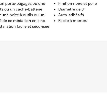
 un porte-bagages ou une
Finition noire et polie
ts ou un cache-batterie
Diamètre de 3"
 une boîte à outils ou un
Auto-adhésifs
é de ce médaillon en zinc
Facile à monter.
allation facile et sécurisée
ssy bar à plaque et les cache-batterie, le dos adhésif de ce
a plupart des surfaces planes.
 ans - Rendez-vous sur
www.h-d.com/warranty
pour plus de 