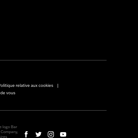
olitique relative aux cookies
|
 de vous
e logo Bar
r Company,
ires