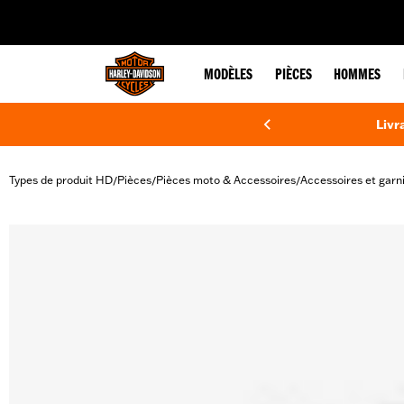
web accessibility
MODÈLES
PIÈCES
HOMMES
Livr
Types de produit HD
Pièces
Pièces moto & Accessoires
Accessoires et garn
/
/
/