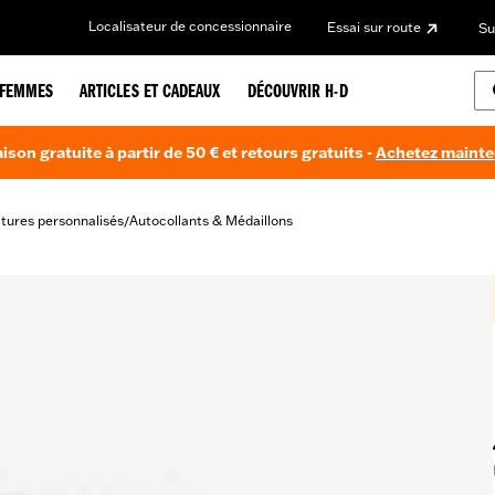
Localisateur de concessionnaire
Essai sur route
Su
FEMMES
ARTICLES ET CADEAUX
DÉCOUVRIR H-D
aison gratuite à partir de 50 € et retours gratuits -
Achetez maint
itures personnalisés
Autocollants & Médaillons
/