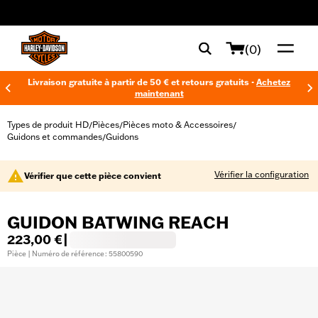
web accessibility
(0)
Livraison gratuite à partir de 50 € et retours gratuits -
Achetez
maintenant
Types de produit HD
Pièces
Pièces moto & Accessoires
/
/
/
Guidons et commandes
Guidons
/
Vérifier la configuration
Vérifier que cette pièce convient
GUIDON BATWING REACH
223,00 €
|
Pièce | Numéro de référence : 55800590