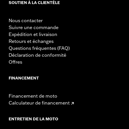
Vendu à l'unité:
Chaque
SOUTIEN À LA CLIENTÈLE
Matière:
Acier
Dans la boîte:
Guidon uniquement
Nous contacter
Recul:
13.09
Suivre une commande
Unité de mesure de recul:
Pouces
Expédition et livraison
Unité de mesure de rehaussement:
Pouces
Retours et échanges
Bout à bout:
30.81
Questions fréquentes (FAQ)
Unité de mesure de bout à bout:
Pouces
Déclaration de conformité
NOTES:
Le montage de certains guidons et rehausseurs peut
nécessiter le changement des câbles d’embrayage et/ou
Offres
d'accélérateur ainsi que des durites de frein sur certains
modèles. La hauteur du guidon est réglementée dans de
nombreux pays. Vérifiez la législation locale pour vous
FINANCEMENT
assurer que votre moto est conforme à la
réglementation en vigueur.
Financement de moto
Calculateur de financement
ENTRETIEN DE LA MOTO