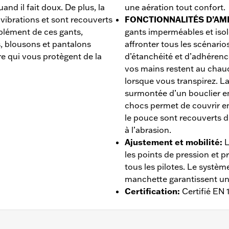
and il fait doux. De plus, la
une aération tout confort.
vibrations et sont recouverts
FONCTIONNALITÉS D’AM
plément de ces gants,
gants imperméables et iso
 blousons et pantalons
affronter tous les scénario
e qui vous protègent de la
d’étanchéité et d’adhérenc
vos mains restent au chaud 
lorsque vous transpirez. L
surmontée d’un bouclier e
chocs permet de couvrir e
le pouce sont recouverts d
à l’abrasion.
Ajustement et mobilité
:
L
les points de pression et p
tous les pilotes. Le systèm
manchette garantissent un 
Certification
:
Certifié EN 