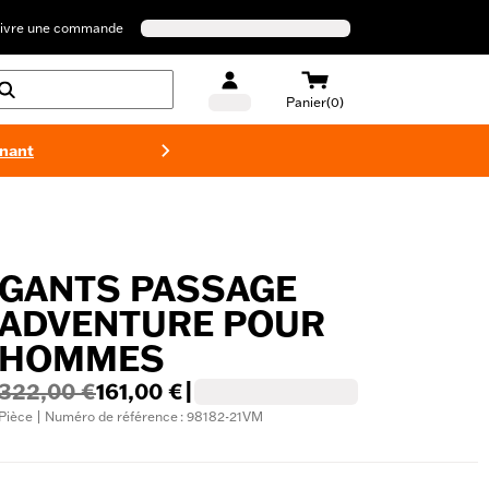
ivre une commande
Panier(0)
enant
Maillots 
GANTS PASSAGE
ADVENTURE POUR
HOMMES
322,00 €
161,00 €
|
Pièce | Numéro de référence : 98182-21VM