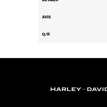
Sexe:
Hommes
Caractéristiques fonctionnelles:
AVIS
Ve
Imperméable à l’eau:
Oui
GARANTIE:
Garantie limitée d'un an 
Glove Style:
Q/R
Gauntlet
Shop To Be:
Cool
,
Warm
Material:
Leather
Origine:
Importé.