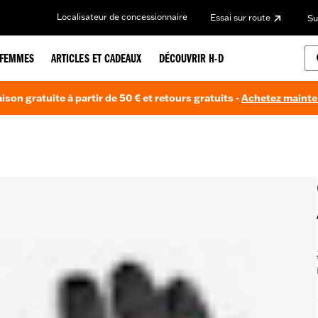
Localisateur de concessionnaire
Essai sur route
Su
FEMMES
ARTICLES ET CADEAUX
DÉCOUVRIR H-D
aison gratuite à partir de 50 € et retours gratuits -
Achetez maint