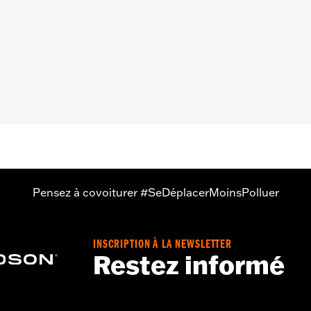
ntilé
,
Imperméable à l’eau
,
Antidérapant
,
Isolé
- Rendez-vous sur
www.h-d.com/warranty
pour plus de détai
Pensez à covoiturer #SeDéplacerMoinsPolluer
INSCRIPTION À LA NEWSLETTER
Restez informé