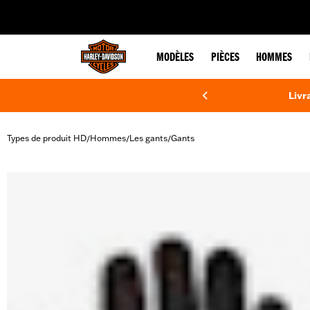
web accessibility
MODÈLES
PIÈCES
HOMMES
Livr
Types de produit HD
Hommes
Les gants
Gants
/
/
/