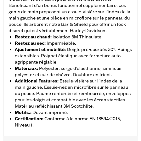
Bénéficiant d’un bonus fonctionnel supplémentaire, ces
gants de moto proposent un essuie-visière sur l'index de la
main gauche et une pièce en microfibre sur le panneau du
pouce. Ils arborent notre Bar & Shield pour offrir un look
discret qui est véritablement Harley-Davidson.
Restez au chaud
:
Isolation 3M Thinsulate.
Restez au sec
:
Imperméable.
Ajustement et mobilité
:
Doigts pré-courbés 30°. Poings
extensibles. Poignet élastique avec fermeture auto-
agrippante réglable.
Matériaux
:
Polyester, sergé d’élasthanne, similicuir
polyester et cuir de chèvre. Doublure en tricot.
Additional Features
:
Essuie-visière sur l'index de la
main gauche. Essuie-nez en microfibre sur le panneau
du pouce. Paume renforcée et rembourrée, enveloppes
pour les doigts et compatible avec les écrans tactiles.
Matériau réfléchissant 3M Scotchlite.
Motifs.
:
Devant imprimé.
Certification
:
Conforme à la norme EN 13594:2015,
Niveau 1.