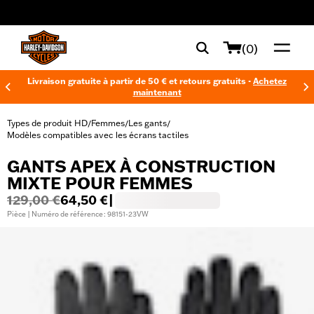
web accessibility
(0)
Livraison gratuite à partir de 50 € et retours gratuits -
Achetez
maintenant
Types de produit HD
Femmes
Les gants
/
/
/
Modèles compatibles avec les écrans tactiles
GANTS APEX À CONSTRUCTION
MIXTE POUR FEMMES
129,00 €
64,50 €
|
Pièce | Numéro de référence : 98151-23VW