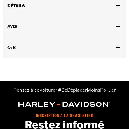
DÉTAILS
Sexe:
Femmes
,
,
AVIS
Caractéristiques fonctionnelles:
Isolé
Imperméable à l’eau
,
,
,
Doigts pré-courbés
Power Stretch
Paume renforcée
,
,
Rembourré
Compatible avec les écrans tactiles.
Réfléchissant
Q/R
Imperméable à l’eau:
Oui
GARANTIE:
2 year limited warranty – Go to
www.h-
d.com/warranty
for full details
Origine:
Imported
Pensez à covoiturer #SeDéplacerMoinsPolluer
INSCRIPTION À LA NEWSLETTER
Restez informé