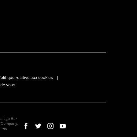
olitique relative aux cookies
|
 de vous
e logo Bar
r Company,
ires