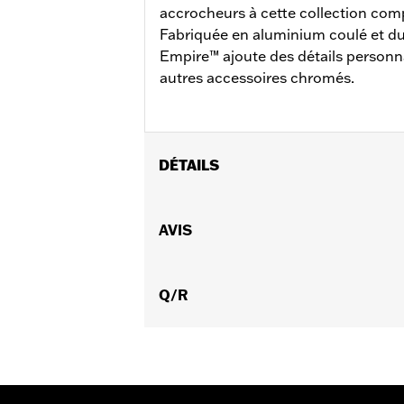
accrocheurs à cette collection com
Fabriquée en aluminium coulé et du
Empire™ ajoute des détails personn
autres accessoires chromés.
DÉTAILS
Convient aux modèles Touring à parti
de 2015. Convient également aux modèle
AVIS
élancé réf. 25700385 ou 25700438.
Instructions d’installation
Collection:
Q/R
Empire
Vendu à l'unité:
Chaque
Dans la boîte:
Trappe d’embrayage, mat
GARANTIE:
,,,,,,,,,,,,,,,,,,,,,,,,,,,,,,,,,,,,,,,,,,,,,,,,,
NOTES:
Le retrait et l'installation d
concessionnaire pour plus d'