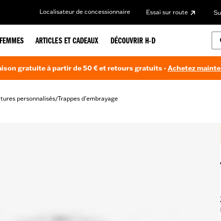
Localisateur de concessionnaire
Essai sur route
Su
FEMMES
ARTICLES ET CADEAUX
DÉCOUVRIR H-D
aison gratuite à partir de 50 € et retours gratuits -
Achetez maint
itures personnalisés
Trappes d'embrayage
/