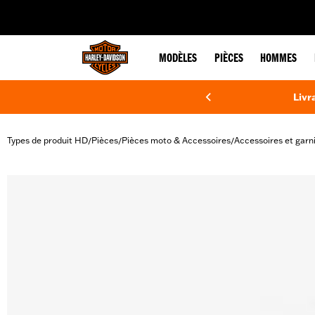
web accessibility
MODÈLES
PIÈCES
HOMMES
Livr
Types de produit HD
Pièces
Pièces moto & Accessoires
Accessoires et garn
/
/
/