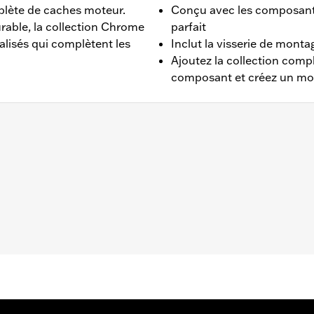
plète de caches moteur.
Conçu avec les composants
rable, la collection Chrome
parfait
alisés qui complètent les
Inclut la visserie de mont
Ajoutez la collection com
composant et créez un mo
r de 2016 (sauf FLTRXRRSE à partir de 2025) et Trike et a
s Touring et Trike à partir de ’07 équipés d’un carter de ch
ériel et instructions d'installation
,,,,,,,,,,,,,,,,
e caches moteur peuvent nécessiter l'achat de nouveaux join
informations.