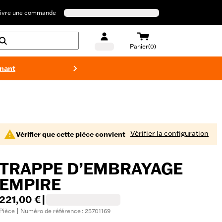
ivre une commande
Panier(0)
enant
Maillots 
Vérifier la configuration
Vérifier que cette pièce convient
TRAPPE D’EMBRAYAGE
EMPIRE
221,00 €
|
Pièce | Numéro de référence : 25701169