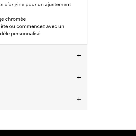
 d'origine pour un ajustement
age chromée
plète ou commencez avec un
dèle personnalisé
ux modèles FLHTCUL et FLHTKL à partir
aîne primaire extérieur à profil
ts. Rendez-vous chez votre