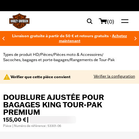
web accessibility
(0)
Livraison gratuite à partir de 50 € et retours gratuits -
Achetez
maintenant
Types de produit HD
Pièces
Pièces moto & Accessoires
/
/
/
Sacoches, bagages et porte-bagages
Rangements de Tour-Pak
/
Vérifier la configuration
Vérifier que cette pièce convient
DOUBLURE AJUSTÉE POUR
BAGAGES KING TOUR-PAK
PREMIUM
155,00 €
|
Pièce | Numéro de référence : 53301-06