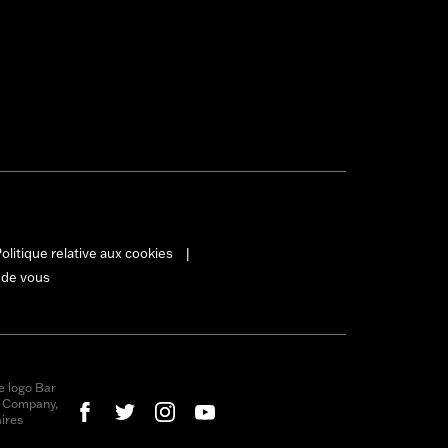
olitique relative aux cookies
|
 de vous
e logo Bar
r Company,
ires