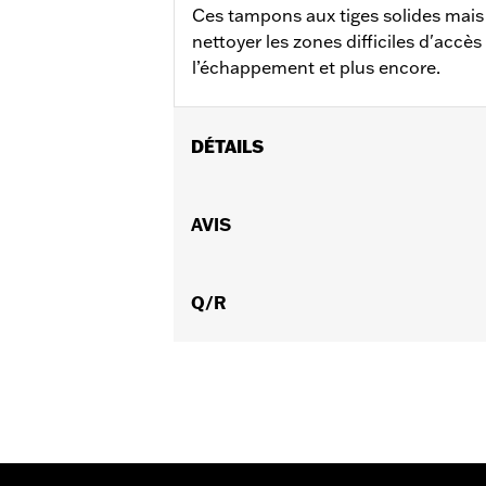
Ces tampons aux tiges solides mais
nettoyer les zones difficiles d'accè
l’échappement et plus encore.
DÉTAILS
Montage universel.
Usage recommandé:
AVIS
Zones difficile
Vendu à l'unité:
Chaque
Dans la boîte:
50 écouvillons
Q/R