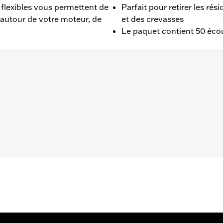
 flexibles vous permettent de
Parfait pour retirer les rés
s autour de votre moteur, de
et des crevasses
Le paquet contient 50 éco
s d'accès près du moteur, tubes et plus encore