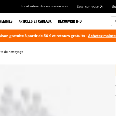
Localisateur de concessionnaire
Essai sur route
Su
FEMMES
ARTICLES ET CADEAUX
DÉCOUVRIR H-D
aison gratuite à partir de 50 € et retours gratuits -
Achetez maint
its de nettoyage