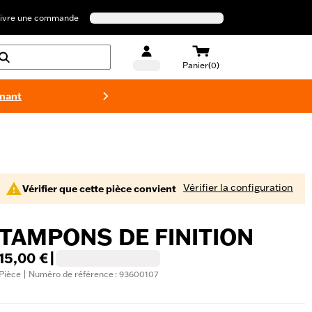
ivre une commande
Panier(0)
enant
Maillots 
Vérifier la configuration
Vérifier que cette pièce convient
TAMPONS DE FINITION
15,00 €
|
Pièce | Numéro de référence : 93600107