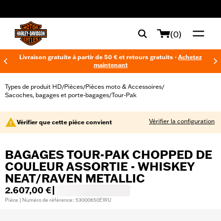
web accessibility
(0)
Livraison gratuite à partir de 50 € et retours gratuits -
Achetez
maintenant
Types de produit HD
Pièces
Pièces moto & Accessoires
/
/
/
Sacoches, bagages et porte-bagages
Tour-Pak
/
Vérifier la configuration
Vérifier que cette pièce convient
BAGAGES TOUR-PAK CHOPPED DE
COULEUR ASSORTIE - WHISKEY
NEAT/RAVEN METALLIC
2.607,00 €
|
Pièce | Numéro de référence : 53000650EWU