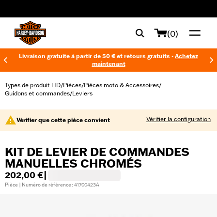
web accessibility
(0)
Livraison gratuite à partir de 50 € et retours gratuits -
Achetez
maintenant
Types de produit HD
Pièces
Pièces moto & Accessoires
/
/
/
Guidons et commandes
Leviers
/
Vérifier la configuration
Vérifier que cette pièce convient
KIT DE LEVIER DE COMMANDES
MANUELLES CHROMÉS
202,00 €
|
Pièce | Numéro de référence : 41700423A