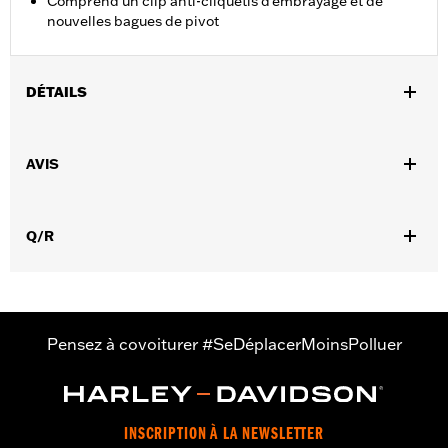
Comprend un clip anti-cliquetis d'embrayage et de
nouvelles bagues de pivot
DÉTAILS
Convient aux modèles Trike de 2017 à 2018.
Instructions d’installation
AVIS
Vendu à l'unité:
Paire
Matière:
aluminium
Dans la boîte:
Leviers de frein et d'embrayage, clip anti-
Q/R
cliquetis d'embrayage, nouvelle bague de pivot
Pensez à covoiturer #SeDéplacerMoinsPolluer
INSCRIPTION À LA NEWSLETTER