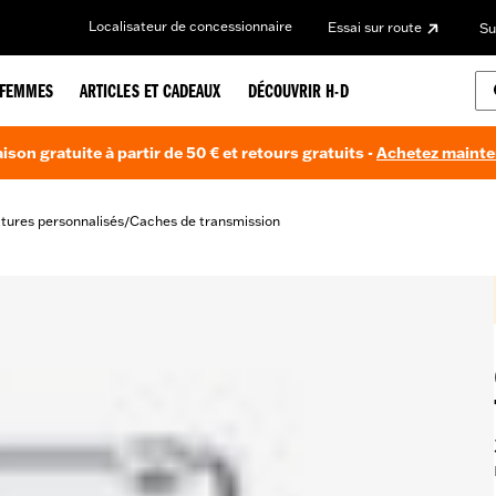
Localisateur de concessionnaire
Essai sur route
Su
FEMMES
ARTICLES ET CADEAUX
DÉCOUVRIR H-D
aison gratuite à partir de 50 € et retours gratuits -
Achetez maint
itures personnalisés
Caches de transmission
/