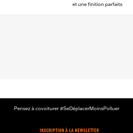
et une finition parfaits
 2005, Softail® de 2000 à 2006 et Touring de 1999 à 2006.
smission uniquement
e caches moteur peuvent nécessiter l'achat de nouveaux join
informations.
Pensez à covoiturer #SeDéplacerMoinsPolluer
INSCRIPTION À LA NEWSLETTER