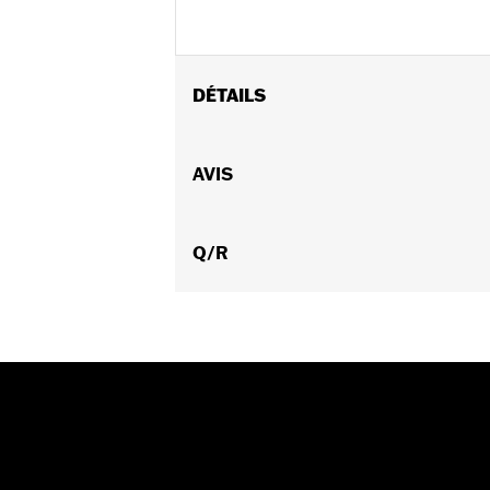
DÉTAILS
Convient aux modèles Dyna® de 1999 à
Vendu à l'unité:
AVIS
Chaque
Dans la boîte:
Cache latéral de tran
NOTES:
Le retrait et l'installation d
Q/R
concessionnaire pour plus d'