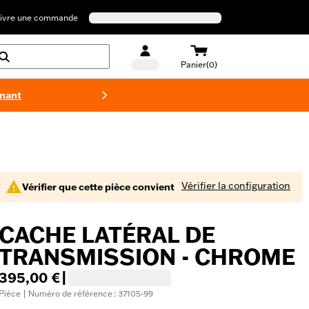
ivre une commande
Panier(0)
enant
Maillots 
Vérifier la configuration
Vérifier que cette pièce convient
CACHE LATÉRAL DE
TRANSMISSION - CHROME
395,00 €
|
Pièce | Numéro de référence : 37105-99