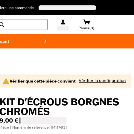
ivre une commande
Panier(0)
enant
Maillots 
Vérifier la configuration
Vérifier que cette pièce convient
KIT D'ÉCROUS BORGNES
CHROMÉS
9,00 €
|
Pièce | Numéro de référence : 94117-93T