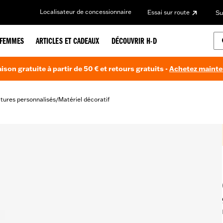
Localisateur de concessionnaire
Essai sur route
Su
FEMMES
ARTICLES ET CADEAUX
DÉCOUVRIR H-D
aison gratuite à partir de 50 € et retours gratuits -
Achetez maint
itures personnalisés
Matériel décoratif
/