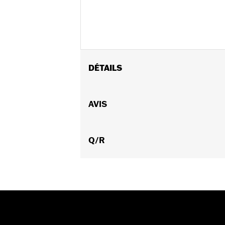
DÉTAILS
Montage universel.
Vendu à l'unité:
AVIS
Chaque
Dans la boîte:
5 écrous borgnes chr
Q/R