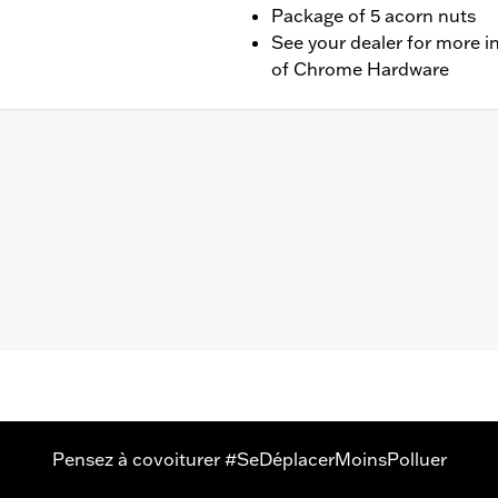
Package of 5 acorn nuts
See your dealer for more i
of Chrome Hardware
omés
Pensez à covoiturer #SeDéplacerMoinsPolluer